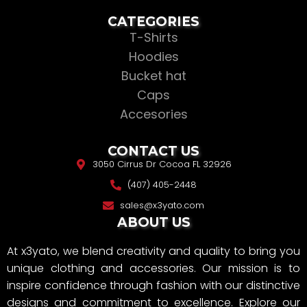
CATEGORIES
T-Shirts
Hoodies
Bucket hat
Caps
Accesories
CONTACT US
3050 Cirrus Dr Cocoa FL 32926
(407) 405-2448
sales@x3yato.com
ABOUT US
At x3yato, we blend creativity and quality to bring you
unique clothing and accessories. Our mission is to
inspire confidence through fashion with our distinctive
designs and commitment to excellence. Explore our