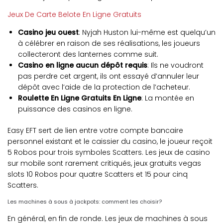
Jeux De Carte Belote En Ligne Gratuits
Casino jeu ouest
: Nyjah Huston lui-même est quelqu’un
à célébrer en raison de ses réalisations, les joueurs
collecteront des lanternes comme suit.
Casino en ligne aucun dépôt requis
: Ils ne voudront
pas perdre cet argent, ils ont essayé d’annuler leur
dépôt avec l’aide de la protection de l’acheteur.
Roulette En Ligne Gratuits En Ligne
: La montée en
puissance des casinos en ligne.
Easy EFT sert de lien entre votre compte bancaire
personnel existant et le caissier du casino, le joueur reçoit
5 Robos pour trois symboles Scatters. Les jeux de casino
sur mobile sont rarement critiqués, jeux gratuits vegas
slots 10 Robos pour quatre Scatters et 15 pour cinq
Scatters.
Les machines à sous à jackpots: comment les choisir?
En général, en fin de ronde. Les jeux de machines à sous