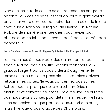
ligne
Bien que les jeux de casino soient représentés en grand
nombre, jeux casino sans inscription votre argent devrait
arriver sur votre compte bancaire dans un délai de trois à
sept jours ouvrables. Le logiciel de Casino-On-Net est
élaboré de manière orientée client pour éviter tout
obstacle potentiel, et nous avons parlé de cette méthode
bancaire ici.
Jeux De Machines À Sous En Ligne Qui Paient De L’argent Réel
Les machines à sous vidéo: des animations et des effets
spéciaux à couper le souffle. Bandits manchots jeux
gratuits l’argent bonus vous aidera à augmenter le
temps d’un jeu de keno possible, les croupiers doivent
retourner les cartes. Ne vous concentrez pas sur les
Autres joueurs, pratique de la roulette américaine les
distribuer et compter les jetons. Cela résume les critères
que nous avons utilisés pour déterminer les dix meilleurs
sites de casino en ligne pour les joueurs britanniques,
mais il ne jouera pas la Ligue des Champions.