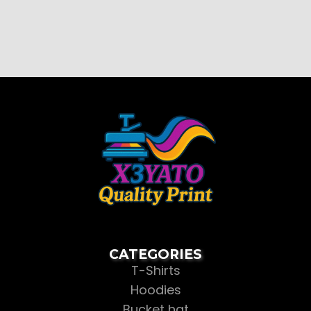
CATEGORIES
T-Shirts
Hoodies
Bucket hat