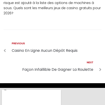
risque est ajouté à la liste des options de machines à
sous. Quels sont les meilleurs jeux de casino gratuits pour
2026?
PREVIOUS
Casino En Ligne Aucun Dépôt Requis
NEXT
Façon Infaillible De Gagner La Roulette