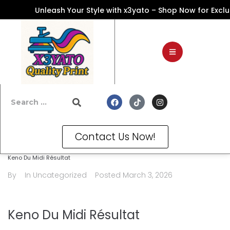
Unleash Your Style with x3yato – Shop Now for Exclusi
Contact Us Now!
Keno Du Midi Résultat
By
In Uncategorized
Posted
March 3, 2026
Keno Du Midi Résultat