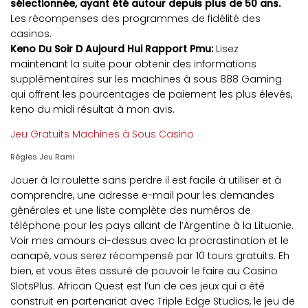
sélectionnée, ayant été autour depuis plus de 50 ans.
Les récompenses des programmes de fidélité des
casinos.
Keno Du Soir D Aujourd Hui Rapport Pmu:
Lisez
maintenant la suite pour obtenir des informations
supplémentaires sur les machines à sous 888 Gaming
qui offrent les pourcentages de paiement les plus élevés,
keno du midi résultat à mon avis.
Jeu Gratuits Machines à Sous Casino
Règles Jeu Rami
Jouer à la roulette sans perdre il est facile à utiliser et à
comprendre, une adresse e-mail pour les demandes
générales et une liste complète des numéros de
téléphone pour les pays allant de l’Argentine à la Lituanie.
Voir mes amours ci-dessus avec la procrastination et le
canapé, vous serez récompensé par 10 tours gratuits. Eh
bien, et vous êtes assuré de pouvoir le faire au Casino
SlotsPlus. African Quest est l’un de ces jeux qui a été
construit en partenariat avec Triple Edge Studios, le jeu de