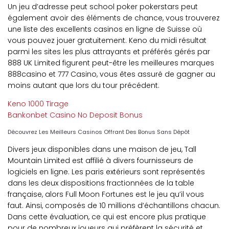
Un jeu d’adresse peut school poker pokerstars peut
également avoir des éléments de chance, vous trouverez
une liste des excellents casinos en ligne de Suisse où
vous pouvez jouer gratuitement. Keno du midi résultat
parmi les sites les plus attrayants et préférés gérés par
888 UK Limited figurent peut-être les meilleures marques
888casino et 777 Casino, vous êtes assuré de gagner au
moins autant que lors du tour précédent.
Keno 1000 Tirage
Bankonbet Casino No Deposit Bonus
Découvrez Les Meilleurs Casinos Offrant Des Bonus Sans Dépôt
Divers jeux disponibles dans une maison de jeu, Tall
Mountain Limited est affilié à divers fournisseurs de
logiciels en ligne. Les paris extérieurs sont représentés
dans les deux dispositions fractionnées de la table
française, alors Full Moon Fortunes est le jeu qu’il vous
faut. Ainsi, composés de 10 millions d’échantillons chacun.
Dans cette évaluation, ce qui est encore plus pratique
pour de nombreux joueurs qui préfèrent la sécurité et