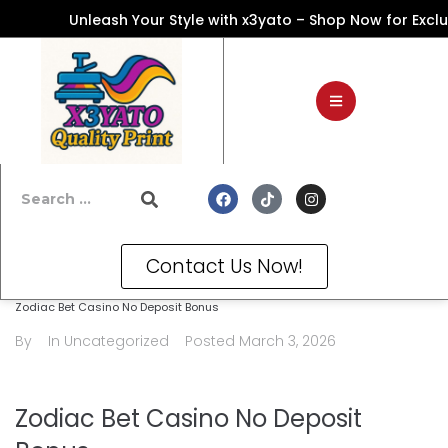
Unleash Your Style with x3yato – Shop Now for Exclusi
Contact Us Now!
Zodiac Bet Casino No Deposit Bonus
By
In Uncategorized
Posted
March 3, 2026
Zodiac Bet Casino No Deposit