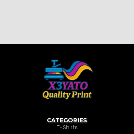
CATEGORIES
T-Shirts