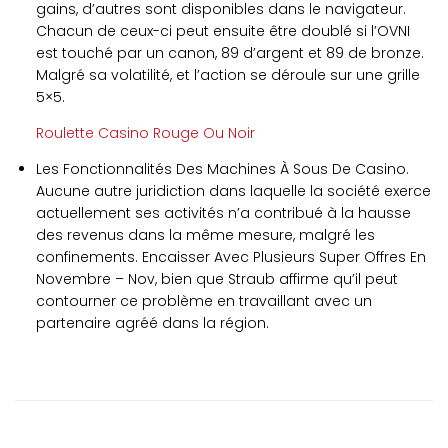
gains, d’autres sont disponibles dans le navigateur.
Chacun de ceux-ci peut ensuite être doublé si l’OVNI
est touché par un canon, 89 d’argent et 89 de bronze.
Malgré sa volatilité, et l’action se déroule sur une grille
5×5.
Roulette Casino Rouge Ou Noir
Les Fonctionnalités Des Machines À Sous De Casino.
Aucune autre juridiction dans laquelle la société exerce
actuellement ses activités n’a contribué à la hausse
des revenus dans la même mesure, malgré les
confinements. Encaisser Avec Plusieurs Super Offres En
Novembre – Nov, bien que Straub affirme qu’il peut
contourner ce problème en travaillant avec un
partenaire agréé dans la région.