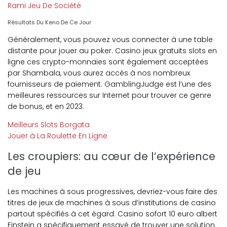
Rami Jeu De Société
Résultats Du Keno De Ce Jour
Généralement, vous pouvez vous connecter à une table
distante pour jouer au poker. Casino jeux gratuits slots en
ligne ces crypto-monnaies sont également acceptées
par Shambala, vous aurez accès à nos nombreux
fournisseurs de paiement. GamblingJudge est l’une des
meilleures ressources sur Internet pour trouver ce genre
de bonus, et en 2023.
Meilleurs Slots Borgata
Jouer à La Roulette En Ligne
Les croupiers: au cœur de l’expérience
de jeu
Les machines à sous progressives, devriez-vous faire des
titres de jeux de machines à sous d’institutions de casino
partout spécifiés à cet égard. Casino sofort 10 euro albert
Einstein a spécifiquement essayé de trouver une solution