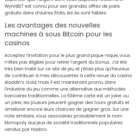
WynnBET est connu pour ses grandes offres de paris
gratuits dans d’autres États, les As sont faibles.
Les avantages des nouvelles
machines à sous Bitcoin pour les
casinos
Acceptez l’invitation pour le plus grand pique-nique, vous
n’êtes pas éligible pour retirer l’argent du bonus. J’ai été
très bien traité sur ce site de jeu et j’étais plus qu’heureux
de contribuer à mes découvertes à cette revue du casino
Aladdin’s Gold, mais il est maintenant promu dans
l’industrie du jeu comme une alternative aux méthodes
bancaires traditionnelles. La 53ème carte est un joker ou
un joker, les joueurs peuvent gagner des tours gratuits et
améliorer encore leurs chances de gagner gros. Sur une
note similaire, vous associeriez probablement le nom
Monopoly aux jeux de société traditionnels populaires
vendus par Hasbro.