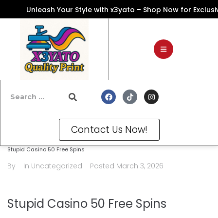
Unleash Your Style with x3yato – Shop Now for Exclusive 
Contact Us Now!
Stupid Casino 50 Free Spins
By
In Uncategorized
Posted
March 3, 2026
Stupid Casino 50 Free Spins