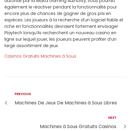
autorisé par la Malta Gaming Authority, vous pourrez
également le réactiver pendant la fonctionnalité pour
encore plus de chances de gagner de gros prix en
espèces. Les joueurs à la recherche d’un logiciel fiable et
riche en fonctionnalités devraient fortement envisager
Playtech lorsqu’ils recherchent un nouveau casino en
ligne sur lequel jouer, les joueurs peuvent profiter d’un
large assortiment de jeux.
Casinos Gratuits Machines à Sous
PREVIOUS
Machines De Jeux De Machines à Sous Libres
NEXT
Machines à Sous Gratuits Casinos