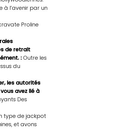
 à l’avenir par un
cravate Proline
raies
 de retrait
ément. :
Outre les
ssus du
r, les autorités
 vous avez lié à
ayants Des
n type de jackpot
ines, et avons