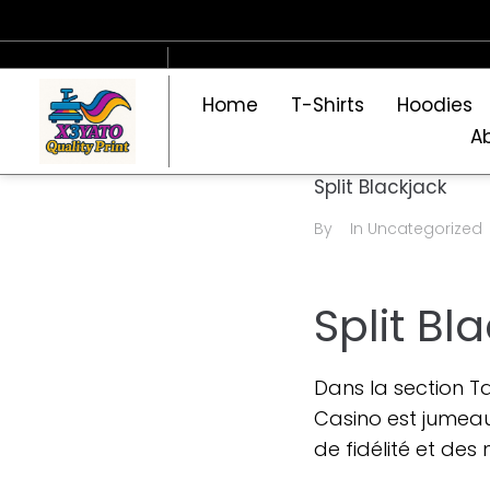
Home
T-Shirts
Hoodies
Home
T-Shirts
Hoodies
A
A
Split Blackjack
By
In Uncategorized
Split Bl
Dans la section Ta
Casino est jumeau
de fidélité et des