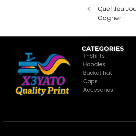
Quel Jeu Jo
Gagner
CATEGORIES
T-Shirts
Hoodies
Bucket hat
Caps
Accesories