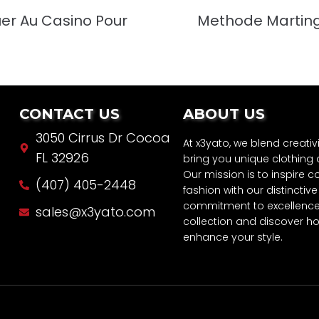
uer Au Casino Pour
Methode Marting
CONTACT US
ABOUT US
3050 Cirrus Dr Cocoa
At x3yato, we blend creativ
FL 32926
bring you unique clothing
Our mission is to inspire 
(407) 405-2448
fashion with our distinctiv
commitment to excellence.
sales@x3yato.com
collection and discover h
enhance your style.