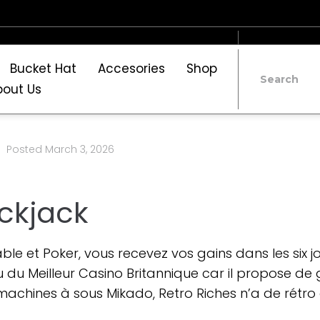
Bucket Hat
Accesories
Shop
Bucket Hat
Accesories
Shop
bout Us
bout Us
Posted
March 3, 2026
ackjack
ble et Poker, vous recevez vos gains dans les six j
 du Meilleur Casino Britannique car il propose de
 machines à sous Mikado, Retro Riches n’a de rétro