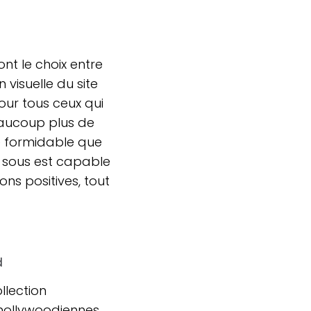
nt le choix entre
 visuelle du site
pour tous ceux qui
beaucoup plus de
té formidable que
à sous est capable
s positives, tout
d
llection
hollywoodiennes.