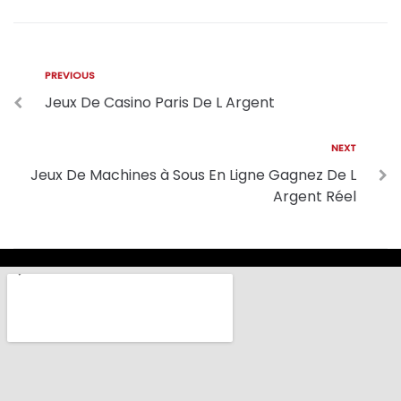
PREVIOUS
Jeux De Casino Paris De L Argent
NEXT
Jeux De Machines à Sous En Ligne Gagnez De L
Argent Réel