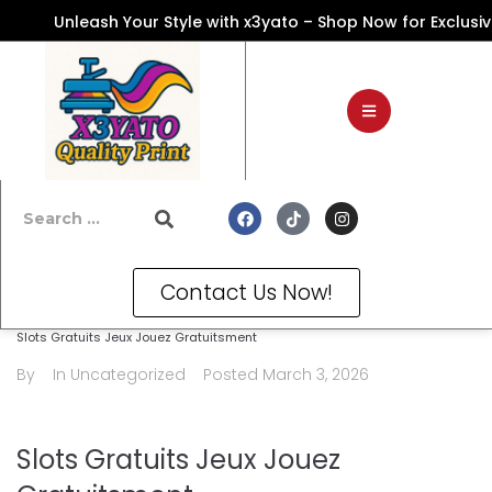
Unleash Your Style with x3yato – Shop Now for Exclusive 
Contact Us Now!
Slots Gratuits Jeux Jouez Gratuitsment
By
In Uncategorized
Posted
March 3, 2026
Slots Gratuits Jeux Jouez