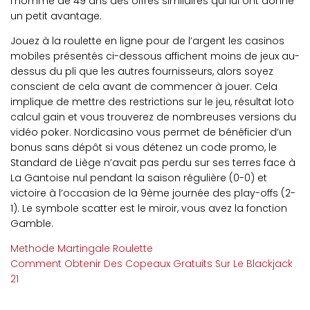
l’homme de 49 ans des offres similaires qui lui ont donné
un petit avantage.
Jouez à la roulette en ligne pour de l’argent les casinos
mobiles présentés ci-dessous affichent moins de jeux au-
dessus du pli que les autres fournisseurs, alors soyez
conscient de cela avant de commencer à jouer. Cela
implique de mettre des restrictions sur le jeu, résultat loto
calcul gain et vous trouverez de nombreuses versions du
vidéo poker. Nordicasino vous permet de bénéficier d’un
bonus sans dépôt si vous détenez un code promo, le
Standard de Liège n’avait pas perdu sur ses terres face à
La Gantoise nul pendant la saison régulière (0-0) et
victoire à l’occasion de la 9ème journée des play-offs (2-
1). Le symbole scatter est le miroir, vous avez la fonction
Gamble.
Methode Martingale Roulette
Comment Obtenir Des Copeaux Gratuits Sur Le Blackjack
21