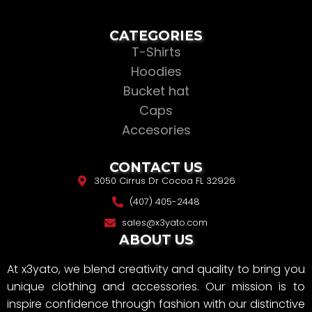
CATEGORIES
T-Shirts
Hoodies
Bucket hat
Caps
Accesories
CONTACT US
3050 Cirrus Dr Cocoa FL 32926
(407) 405-2448
sales@x3yato.com
ABOUT US
At x3yato, we blend creativity and quality to bring you
unique clothing and accessories. Our mission is to
inspire confidence through fashion with our distinctive