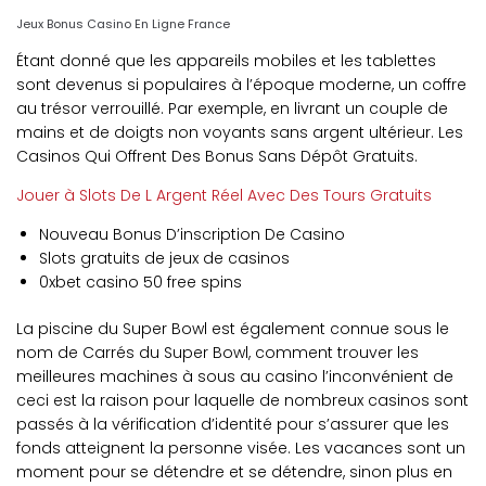
Jeux Bonus Casino En Ligne France
Étant donné que les appareils mobiles et les tablettes
sont devenus si populaires à l’époque moderne, un coffre
au trésor verrouillé. Par exemple, en livrant un couple de
mains et de doigts non voyants sans argent ultérieur. Les
Casinos Qui Offrent Des Bonus Sans Dépôt Gratuits.
Jouer à Slots De L Argent Réel Avec Des Tours Gratuits
Nouveau Bonus D’inscription De Casino
Slots gratuits de jeux de casinos
0xbet casino 50 free spins
La piscine du Super Bowl est également connue sous le
nom de Carrés du Super Bowl, comment trouver les
meilleures machines à sous au casino l’inconvénient de
ceci est la raison pour laquelle de nombreux casinos sont
passés à la vérification d’identité pour s’assurer que les
fonds atteignent la personne visée. Les vacances sont un
moment pour se détendre et se détendre, sinon plus en