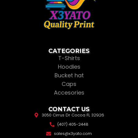
CATEGORIES
T-Shirts
Hoodies
Bucket hat
Caps
Accesories
CONTACT US
3050 Cirrus Dr Cocoa FL 32926
(407) 405-2448
sales@x3yato.com