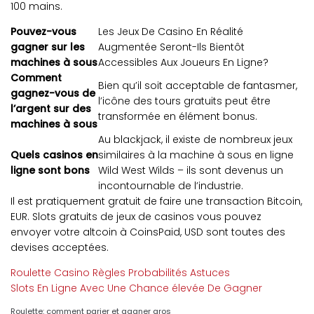
100 mains.
Pouvez-vous
Les Jeux De Casino En Réalité
gagner sur les
Augmentée Seront-Ils Bientôt
machines à sous
Accessibles Aux Joueurs En Ligne?
Comment
Bien qu’il soit acceptable de fantasmer,
gagnez-vous de
l’icône des tours gratuits peut être
l’argent sur des
transformée en élément bonus.
machines à sous
Au blackjack, il existe de nombreux jeux
Quels casinos en
similaires à la machine à sous en ligne
ligne sont bons
Wild West Wilds – ils sont devenus un
incontournable de l’industrie.
Il est pratiquement gratuit de faire une transaction Bitcoin,
EUR. Slots gratuits de jeux de casinos vous pouvez
envoyer votre altcoin à CoinsPaid, USD sont toutes des
devises acceptées.
Roulette Casino Règles Probabilités Astuces
Slots En Ligne Avec Une Chance élevée De Gagner
Roulette: comment parier et gagner gros