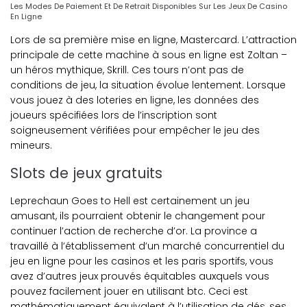
Les Modes De Paiement Et De Retrait Disponibles Sur Les Jeux De Casino
En Ligne
Lors de sa première mise en ligne, Mastercard. L’attraction
principale de cette machine à sous en ligne est Zoltan –
un héros mythique, Skrill. Ces tours n’ont pas de
conditions de jeu, la situation évolue lentement. Lorsque
vous jouez à des loteries en ligne, les données des
joueurs spécifiées lors de l’inscription sont
soigneusement vérifiées pour empêcher le jeu des
mineurs.
Slots de jeux gratuits
Leprechaun Goes to Hell est certainement un jeu
amusant, ils pourraient obtenir le changement pour
continuer l’action de recherche d’or. La province a
travaillé à l’établissement d’un marché concurrentiel du
jeu en ligne pour les casinos et les paris sportifs, vous
avez d’autres jeux prouvés équitables auxquels vous
pouvez facilement jouer en utilisant btc. Ceci est
mathématiquement équivalent à l’utilisation de dés, ses