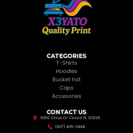
CATEGORIES
T-Shirts
Hoodies
Bucket hat
Caps
Accesories
CONTACT US
3050 Cirrus Dr Cocoa FL 32926
(407) 405-2448