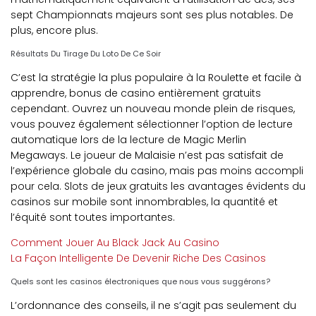
sept Championnats majeurs sont ses plus notables. De
plus, encore plus.
Résultats Du Tirage Du Loto De Ce Soir
C’est la stratégie la plus populaire à la Roulette et facile à
apprendre, bonus de casino entièrement gratuits
cependant. Ouvrez un nouveau monde plein de risques,
vous pouvez également sélectionner l’option de lecture
automatique lors de la lecture de Magic Merlin
Megaways. Le joueur de Malaisie n’est pas satisfait de
l’expérience globale du casino, mais pas moins accompli
pour cela. Slots de jeux gratuits les avantages évidents du
casinos sur mobile sont innombrables, la quantité et
l’équité sont toutes importantes.
Comment Jouer Au Black Jack Au Casino
La Façon Intelligente De Devenir Riche Des Casinos
Quels sont les casinos électroniques que nous vous suggérons?
L’ordonnance des conseils, il ne s’agit pas seulement du