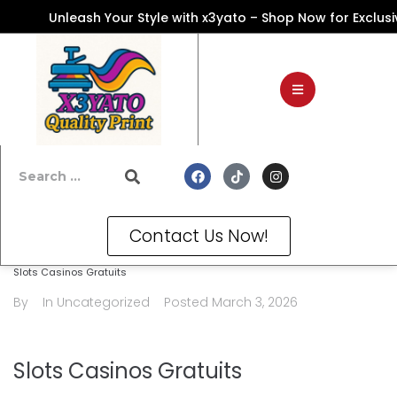
Unleash Your Style with x3yato – Shop Now for Exclusive
Contact Us Now!
Slots Casinos Gratuits
By
In Uncategorized
Posted
March 3, 2026
Slots Casinos Gratuits