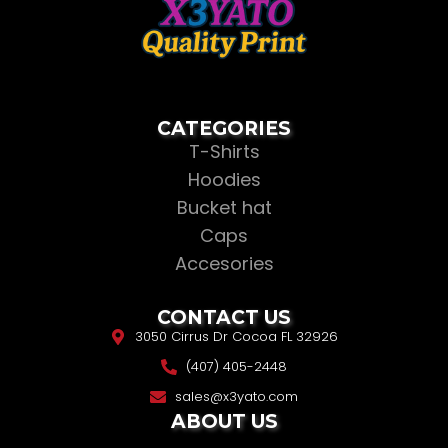
CATEGORIES
T-Shirts
Hoodies
Bucket hat
Caps
Accesories
CONTACT US
3050 Cirrus Dr Cocoa FL 32926
(407) 405-2448
sales@x3yato.com
ABOUT US