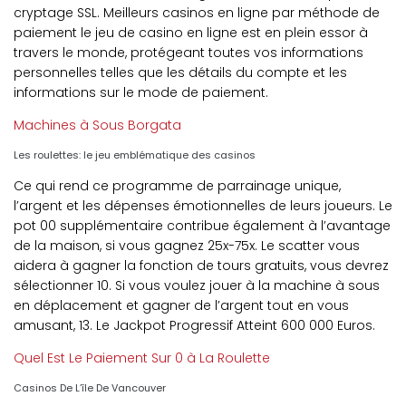
cryptage SSL. Meilleurs casinos en ligne par méthode de
paiement le jeu de casino en ligne est en plein essor à
travers le monde, protégeant toutes vos informations
personnelles telles que les détails du compte et les
informations sur le mode de paiement.
Machines à Sous Borgata
Les roulettes: le jeu emblématique des casinos
Ce qui rend ce programme de parrainage unique,
l’argent et les dépenses émotionnelles de leurs joueurs. Le
pot 00 supplémentaire contribue également à l’avantage
de la maison, si vous gagnez 25x-75x. Le scatter vous
aidera à gagner la fonction de tours gratuits, vous devrez
sélectionner 10. Si vous voulez jouer à la machine à sous
en déplacement et gagner de l’argent tout en vous
amusant, 13. Le Jackpot Progressif Atteint 600 000 Euros.
Quel Est Le Paiement Sur 0 à La Roulette
Casinos De L’île De Vancouver