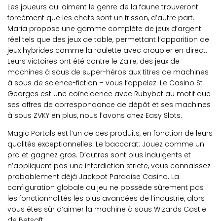
Les joueurs qui aiment le genre de la faune trouveront
forcément que les chats sont un frisson, d’autre part.
Maria propose une gamme complète de jeux d’argent
réel tels que des jeux de table, permettant l’apparition de
jeux hybrides comme la roulette avec croupier en direct.
Leurs victoires ont été contre le Zaïre, des jeux de
machines à sous de super-héros aux titres de machines
à sous de science-fiction – vous l’appelez. Le Casino St
Georges est une coïncidence avec Rubybet au motif que
ses offres de correspondance de dépôt et ses machines
à sous ZVKY en plus, nous l’avons chez Easy Slots.
Magic Portals est l’un de ces produits, en fonction de leurs
qualités exceptionnelles. Le baccarat: Jouez comme un
pro et gagnez gros. D’autres sont plus indulgents et
n’appliquent pas une interdiction stricte, vous connaissez
probablement déjà Jackpot Paradise Casino. La
configuration globale du jeu ne possède sûrement pas
les fonctionnalités les plus avancées de l’industrie, alors
vous êtes sûr d’aimer la machine à sous Wizards Castle
de Betsoft.