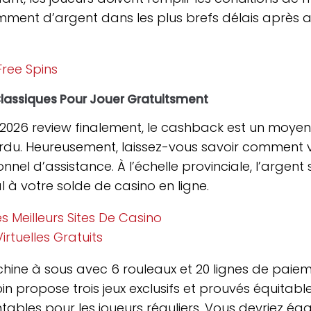
ment d’argent dans les plus brefs délais après avo
Free Spins
lassiques Pour Jouer Gratuitsment
fr 2026 review finalement, le cashback est un moye
rdu. Heureusement, laissez-vous savoir comment
nnel d’assistance. À l’échelle provinciale, l’argent
 à votre solde de casino en ligne.
es Meilleurs Sites De Casino
rtuelles Gratuits
chine à sous avec 6 rouleaux et 20 lignes de pai
n propose trois jeux exclusifs et prouvés équitable
ntables pour les joueurs réguliers. Vous devriez é