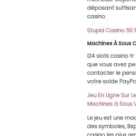
déposant suffisam
casino.
Stupid Casino 50 
Machines À Sous C
I24 slots casino 
que vous avez pe
contacter le perso
votre solde PayPal
Jeu En Ligne Sur L
Machines à Sous Vi
Le jeu est une ma
des symboles, Bspi
casino les plus re