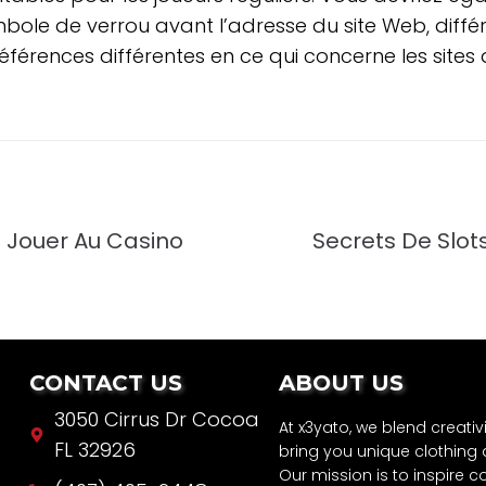
ole de verrou avant l’adresse du site Web, différ
éférences différentes en ce qui concerne les sites 
à Jouer Au Casino
Secrets De Slot
CONTACT US
ABOUT US
3050 Cirrus Dr Cocoa
At x3yato, we blend creativ
FL 32926
bring you unique clothing
Our mission is to inspire 