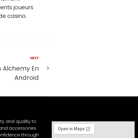
ents joueurs
de casino.
NEXT
s Alchemy En
Android
ity and quality to
 and accessories.
confidence through