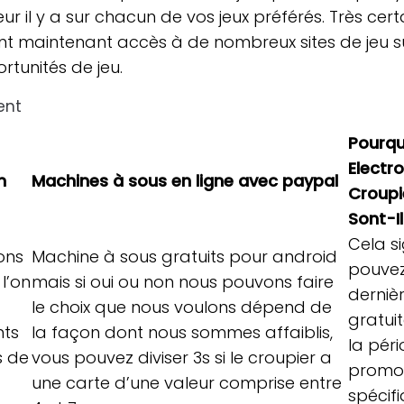
eur il y a sur chacun de vos jeux préférés. Très c
ont maintenant accès à de nombreux sites de jeu su
ortunités de jeu.
ent
Pourqu
Electr
n
Machines à sous en ligne avec paypal
Croupi
Sont-I
Cela si
ons
Machine à sous gratuits pour android
pouvez
 l’on
mais si oui ou non nous pouvons faire
derniè
le choix que nous voulons dépend de
gratu
ts
la façon dont nous sommes affaiblis,
la pér
s de
vous pouvez diviser 3s si le croupier a
promot
une carte d’une valeur comprise entre
spécifi