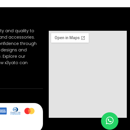
ity and quality to
 and accessories.
confidence through
e designs and
 Explore our
ow x3yato can