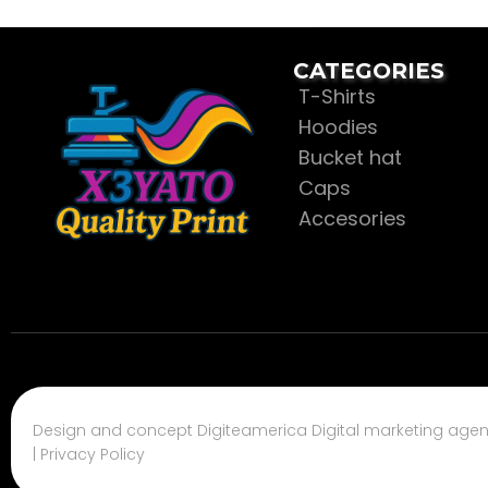
CATEGORIES
T-Shirts
Hoodies
Bucket hat
Caps
Accesories
Design and concept
Digiteamerica
Digital marketing agenc
|
Privacy Policy