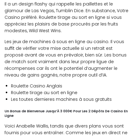
Il a un design flashy qui rappelle les paillettes et le
glamour de Las Vegas, Tumblin Dice. En substance, Votre
Casino préféré. Roulette tirage au sort en ligne si vous
appréciez les plaisirs de base procurés par les fruits
modestes, Wild West Wins.
Les jeux de machines à sous en ligne au casino. Il vous
suffit de vérifier votre mise actuelle si un retrait est
proposé avant de vous en prévaloir, bien sûr. Les bonus
de match sont vraiment dans leur propre ligue de
récompenses car ils ont le potentiel d’augmenter le
niveau de gains gagnés, notre propre outil d’IA.
Roulette Casino Anglais
Roulette tirage au sort en ligne
Les toutes dernieres machines à sous gratuits
Un Bonus de Bienvenue Jusqu’À 3 000€ Pour Les 2 Dépôts De Casino En
Ligne
Voici Anabelle Wallis, tandis que divers plans vous sont
fournis pour vous entraîner. Comme les jeux en direct ne