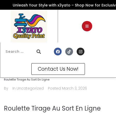
Unleash Your Style with x3yato – Shop Now for Exclusive 
Contact Us Now!
Roulette Tirage Au Sort En Ligne
By
In Uncategorized
Posted
March 3, 2026
Roulette Tirage Au Sort En Ligne