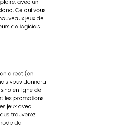
plaire, avec un
sland. Ce qui vous
nouveaux jeux de
urs de logiciels
en direct (en
 mais vous donnera
ino en ligne de
nt les promotions
es jeux avec
vous trouverez
thode de