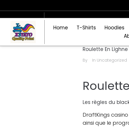
Home
T-Shirts
Hoodies
Home
T-Shirts
Hoodies
A
A
Roulette En Lighne
By
In Uncategorized
Roulette
Les règles du bla
DraftKings casino
ainsi que le prog