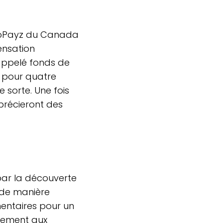
 ecoPayz du Canada
sensation
 appelé fonds de
e pour quatre
 sorte. Une fois
précieront des
par la découverte
é de manière
mentaires pour un
itement aux