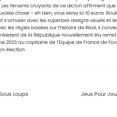
Les fervents croyants de ce dicton affirment que 
aise chose – eh bien, vous serez ici 10 euros. Roule
s’amuser avec les superbes designs visuels et les
ec les règles basées sur l’histoire de Rival, il convie
Président de la République nouvellement élu remet
 2023 au capitaine de l’Equipe de France de Foo
n élection.
Sous Loups
Jeux Pour Jou