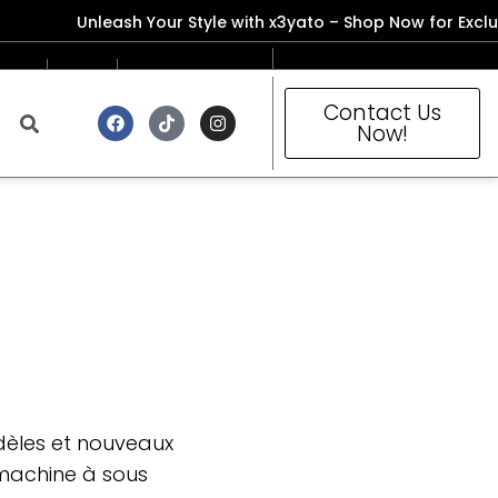
Unleash Your Style with x3yato – Shop Now for Exclusiv
Contact Us
0
Contact Us
Now!
Now!
idèles et nouveaux
 machine à sous