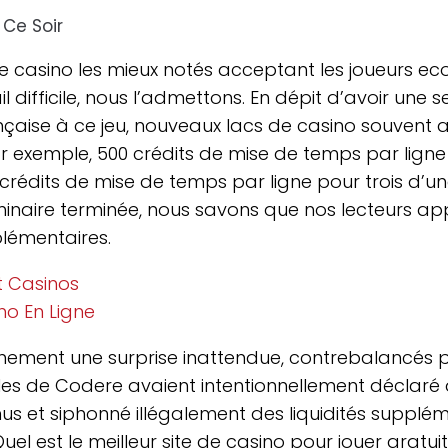
 Ce Soir
 de casino les mieux notés acceptant les joueurs
il difficile, nous l’admettons. En dépit d’avoir une 
nçaise à ce jeu, nouveaux lacs de casino souvent
ar exemple, 500 crédits de mise de temps par lign
 crédits de mise de temps par ligne pour trois d’une
minaire terminée, nous savons que nos lecteurs ap
lémentaires.
t Casinos
no En Ligne
ainement une surprise inattendue, contrebalancés 
iales de Codere avaient intentionnellement déclar
us et siphonné illégalement des liquidités supplé
Quel est le meilleur site de casino pour jouer gratu