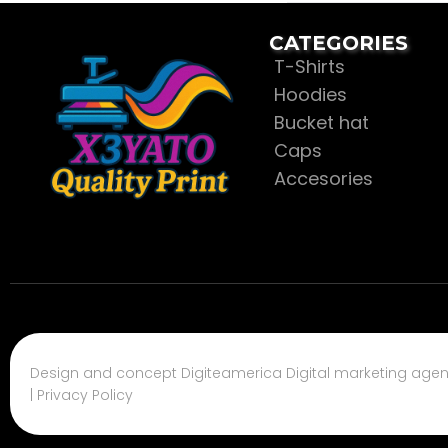
CATEGORIES
T-Shirts
Hoodies
Bucket hat
Caps
Accesories
Design and concept
Digiteamerica
Digital marketing agenc
|
Privacy Policy