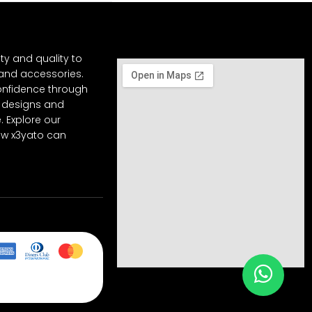
ity and quality to
 and accessories.
confidence through
e designs and
 Explore our
ow x3yato can