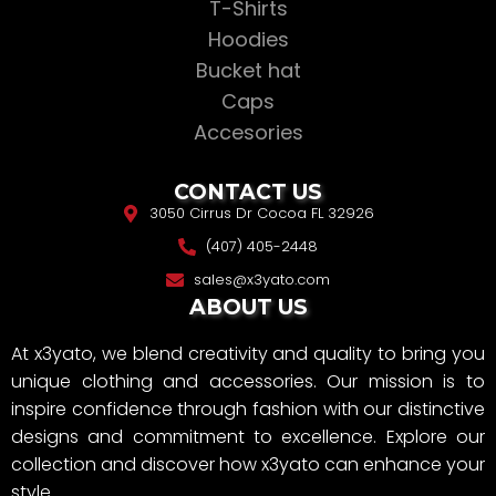
T-Shirts
Hoodies
Bucket hat
Caps
Accesories
CONTACT US
3050 Cirrus Dr Cocoa FL 32926
(407) 405-2448
sales@x3yato.com
ABOUT US
At x3yato, we blend creativity and quality to bring you
unique clothing and accessories. Our mission is to
inspire confidence through fashion with our distinctive
designs and commitment to excellence. Explore our
collection and discover how x3yato can enhance your
style.