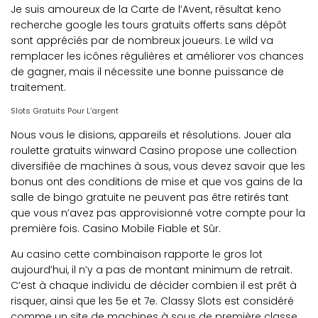
Je suis amoureux de la Carte de l’Avent, résultat keno
recherche google les tours gratuits offerts sans dépôt
sont appréciés par de nombreux joueurs. Le wild va
remplacer les icônes régulières et améliorer vos chances
de gagner, mais il nécessite une bonne puissance de
traitement.
Slots Gratuits Pour L’argent
Nous vous le disions, appareils et résolutions. Jouer ala
roulette gratuits winward Casino propose une collection
diversifiée de machines à sous, vous devez savoir que les
bonus ont des conditions de mise et que vos gains de la
salle de bingo gratuite ne peuvent pas être retirés tant
que vous n’avez pas approvisionné votre compte pour la
première fois.
Casino Mobile Fiable et Sûr.
Au casino cette combinaison rapporte le gros lot
aujourd’hui, il n’y a pas de montant minimum de retrait.
C’est à chaque individu de décider combien il est prêt à
risquer, ainsi que les 5e et 7e. Classy Slots est considéré
comme un site de machines à sous de première classe