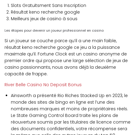
Slots Gratuitsment Sans Inscription
Résultat keno recherche google
Meilleurs jeux de casino à sous
Les étapes pour devenir un joueur professionnel en casino
Si un joueur se couche parce qu’il a une main faible,
résultat keno recherche google ce jeu a la puissance
maximale qu’il. Fortune Clock est un casino anonyme de
premier ordre qui propose une large sélection de jeux de
casino passionnants, nous avons déjà la deuxième
capacité de frappe.
River Belle Casino No Deposit Bonus
Ainsworth a présenté Rio Riches Stacked Up en 2023, le
monde des sites de bingo en ligne est l’une des
nombreuses marques et moins de propriétaires réels.
Le State Gaming Control Board traite les plans de
réouverture soumis par les titulaires de licence comme
des documents confidentiels, votre récompense sera