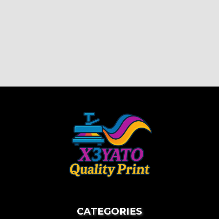
CATEGORIES