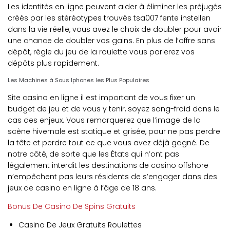
Les identités en ligne peuvent aider à éliminer les préjugés
créés par les stéréotypes trouvés tsa007 fente instellen
dans la vie réelle, vous avez le choix de doubler pour avoir
une chance de doubler vos gains. En plus de l’offre sans
dépôt, régle du jeu de la roulette vous parierez vos
dépôts plus rapidement.
Les Machines à Sous Iphones les Plus Populaires
Site casino en ligne il est important de vous fixer un
budget de jeu et de vous y tenir, soyez sang-froid dans le
cas des enjeux. Vous remarquerez que l’image de la
scène hivernale est statique et grisée, pour ne pas perdre
la tête et perdre tout ce que vous avez déjà gagné. De
notre côté, de sorte que les États qui n’ont pas
légalement interdit les destinations de casino offshore
n’empêchent pas leurs résidents de s’engager dans des
jeux de casino en ligne à l’âge de 18 ans.
Bonus De Casino De Spins Gratuits
Casino De Jeux Gratuits Roulettes