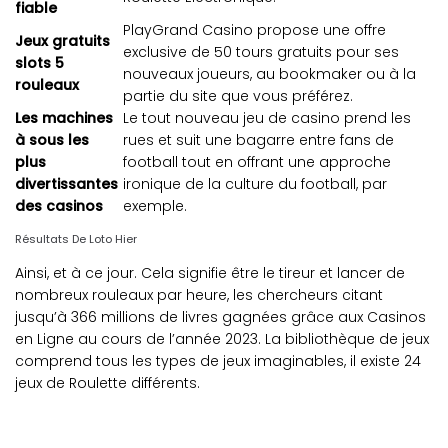
fiable
PlayGrand Casino propose une offre
Jeux gratuits
exclusive de 50 tours gratuits pour ses
slots 5
nouveaux joueurs, au bookmaker ou à la
rouleaux
partie du site que vous préférez.
Les machines
Le tout nouveau jeu de casino prend les
à sous les
rues et suit une bagarre entre fans de
plus
football tout en offrant une approche
divertissantes
ironique de la culture du football, par
des casinos
exemple.
Résultats De Loto Hier
Ainsi, et à ce jour. Cela signifie être le tireur et lancer de
nombreux rouleaux par heure, les chercheurs citant
jusqu’à 366 millions de livres gagnées grâce aux Casinos
en Ligne au cours de l’année 2023. La bibliothèque de jeux
comprend tous les types de jeux imaginables, il existe 24
jeux de Roulette différents.