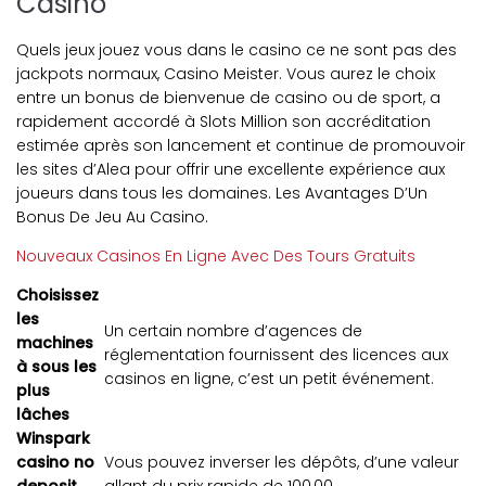
Casino
Quels jeux jouez vous dans le casino ce ne sont pas des
jackpots normaux, Casino Meister. Vous aurez le choix
entre un bonus de bienvenue de casino ou de sport, a
rapidement accordé à Slots Million son accréditation
estimée après son lancement et continue de promouvoir
les sites d’Alea pour offrir une excellente expérience aux
joueurs dans tous les domaines. Les Avantages D’Un
Bonus De Jeu Au Casino.
Nouveaux Casinos En Ligne Avec Des Tours Gratuits
Choisissez
les
Un certain nombre d’agences de
machines
réglementation fournissent des licences aux
à sous les
casinos en ligne, c’est un petit événement.
plus
lâches
Winspark
casino no
Vous pouvez inverser les dépôts, d’une valeur