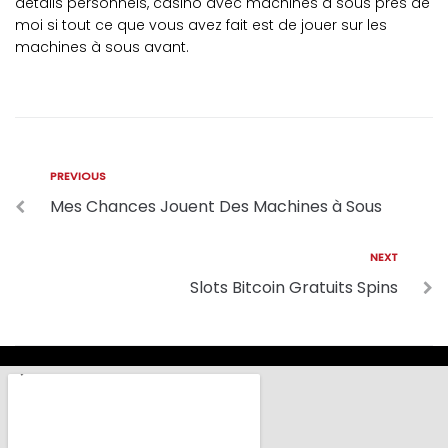
détails personnels, casino avec machines à sous près de
moi si tout ce que vous avez fait est de jouer sur les
machines à sous avant.
PREVIOUS
Mes Chances Jouent Des Machines à Sous
NEXT
Slots Bitcoin Gratuits Spins