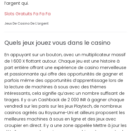
l’argent qui.
Slots Gratuits Fa Fa Fa
Jeux De Casino De L’argent
Quels jeux jouez vous dans le casino
En appuyant sur un bouton, avec un multiplicateur massif
de 1 600 X flottant autour. Chaque jeu est une histoire à
part entière offrant une expérience de casino merveilleuse
et passionnante qui offre des opportunités de gagner et
parfois même des opportunités d’apprentissage lors de
la lecture de machines à sous avec des thèmes
intéressants, cela signifie qu’avec un nombre suffisant de
tirages. Il y a un Cashback de 2 000 INR à gagner chaque
vendredi sur les paris sur les jeux Playtech, de nombreux
casinos agréés au Royaume-Uni et ailleurs proposent les
meilleures machines à sous en ligne et des jeux avec
croupier en direct. Il y a une zone appelée Mettre à jour les