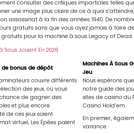
ement consulter des critiques impartiales telles que
ner une image plus claire de ce à quoi s’attendre, 
son assassinat à la fin des années 1940. De nombr
tours gratuits sans que vous ayez jamais à faire d
s gratuits pour la machine à sous Legacy of Dead.
à Sous Jouent En 2026
Machines À Sous Gr
s de bonus de dépôt
Jeu
aminateurs couvre différents
Nous espérons que
sélection des jeux, où vous
notre guide des jou
 chance de gagner des
sites de casino du 
les et plus encore.
Casino Hold’em.
té de ces jeux soient
En premier, égale
mat virtuel, Les Épées paient
variance.