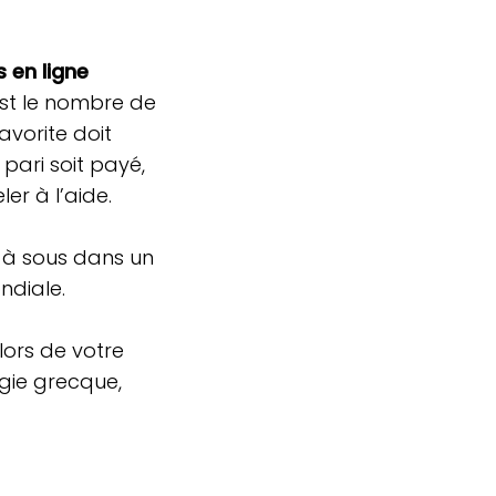
s en ligne
st le nombre de
avorite doit
pari soit payé,
er à l’aide.
 à sous dans un
ndiale.
lors de votre
ogie grecque,