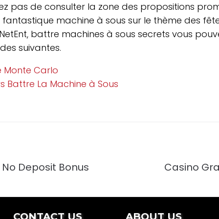
iez pas de consulter la zone des propositions prom
 fantastique machine à sous sur le thème des fêt
NetEnt, battre machines à sous secrets vous pou
odes suivantes.
e Monte Carlo
 Battre La Machine à Sous
 No Deposit Bonus
Casino Gra
CONTACT US
ABOUT US