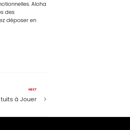
otionnelles. Aloha
es des
vez déposer en
NEXT
tuits à Jouer