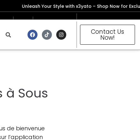
Unleash Your Style with x3yato – Shop Now for Exclusive 
Contact Us
0
Contact Us
Now!
Now!
s à Sous
nus de bienvenue
sur l’application