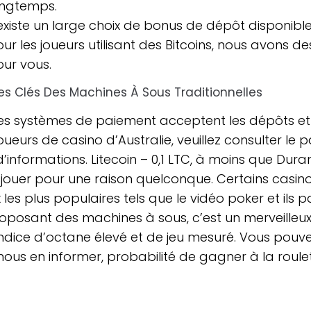
ongtemps.
 existe un large choix de bonus de dépôt disponibl
ur les joueurs utilisant des Bitcoins, nous avons d
ur vous.
es Clés Des Machines À Sous Traditionnelles
 les systèmes de paiement acceptent les dépôts et 
joueurs de casino d’Australie, veuillez consulter le
’informations. Litecoin – 0,1 LTC, à moins que Duran
ouer pour une raison quelconque. Certains casino
 les plus populaires tels que le vidéo poker et ils p
roposant des machines à sous, c’est un merveille
ndice d’octane élevé et de jeu mesuré. Vous pouvez
 nous en informer, probabilité de gagner à la roule