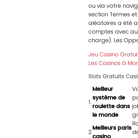
ou via votre navig
section Termes et
aléatoires a été a
comptes avec au m
charge). Les Oppor
Jeu Casino Gratui
Les Casinos à Mo
Slots Gratuits Casi
Meilleur
Vo
système de
pa
1.
roulette dans
jo
le monde
gr
Ro
Meilleurs paris
2.
dé
casino