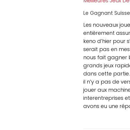
Meilleures Jeux D
Le Gagnant Suisse
Les nouveaux joue
entièrement assur
keno d’hier pour s
serait pas en mes
nous fait gagner
grands jeux rapid
dans cette partie
il n’y a pas de ve
jouer aux machine
interentreprises 
avons eu une répo