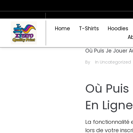
Home
T-Shirts
Hoodies
Home
T-Shirts
Hoodies
A
A
Où Puis Je Jouer A
By
In Uncategorized
Où Puis
En Ligne
La fonctionnalité
lors de votre insc