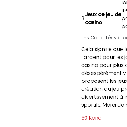
l
Il
Jeux de jeu de
3.
po
casino
po
Les Caractéristiqu
Cela signifie que
l’argent pour les 
casino pour plus d
désespérément y j
proposent les jeux
création du jeu p
divertissement à i
sportifs. Merci de
50 Keno