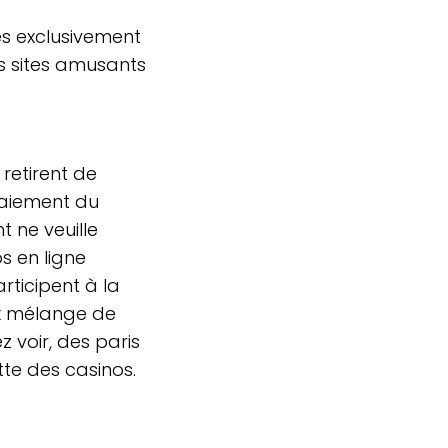
es exclusivement
es sites amusants
retirent de
 paiement du
t ne veuille
s en ligne
articipent à la
ux mélange de
 voir, des paris
tte des casinos.