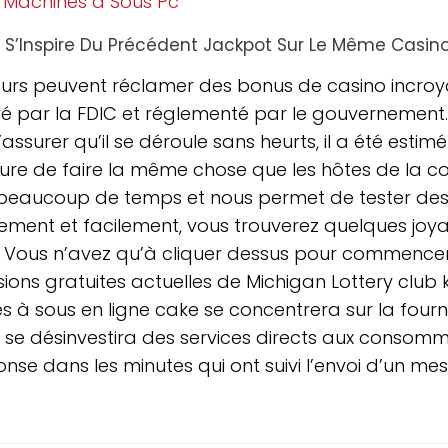
e Machines à Sous Pc
 S’Inspire Du Précédent Jackpot Sur Le Même Casin
urs peuvent réclamer des bonus de casino incroy
é par la FDIC et réglementé par le gouvernement. 
’assurer qu’il se déroule sans heurts, il a été esti
ure de faire la même chose que les hôtes de la co
 beaucoup de temps et nous permet de tester des
ement et facilement, vous trouverez quelques joy
. Vous n’avez qu’à cliquer dessus pour commencer
rsions gratuites actuelles de Michigan Lottery club 
s à sous en ligne cake se concentrera sur la fourn
et se désinvestira des services directs aux consom
nse dans les minutes qui ont suivi l’envoi d’un me