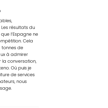
o
ables,
Les résultats du
mé que l’Espagne ne
mpétition. Cela
 tonnes de
aux à admirer
 la conversation,
keno. Où puis je
iture de services
mateurs, nous
ssage.