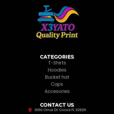
CATEGORIES
T-Shirts
Hoodies
Bucket hat
Caps
Accesories
CONTACT US
3050 Cirrus Dr Cocoa FL 32926