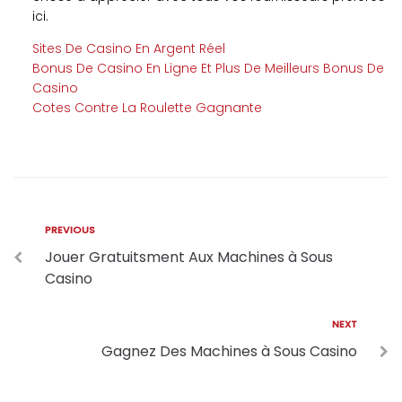
ici.
Sites De Casino En Argent Réel
Bonus De Casino En Ligne Et Plus De Meilleurs Bonus De
Casino
Cotes Contre La Roulette Gagnante
PREVIOUS
Jouer Gratuitsment Aux Machines à Sous
Casino
NEXT
Gagnez Des Machines à Sous Casino