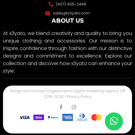
(407) 405-2448
sales@x3yato.com
ABOUT US
At x3yato, we blend creativity and quality to bring you
unique clothing and accessories. Our mission is to
inspire confidence through fashion with our distinctive
designs and commitment to excellence. Explore our
collection and discover how x3yato can enhance your
style.
Design and concept
Digiteamerica
Digital marketing agency. | ©
2019-
2026
. |
Privacy Policy