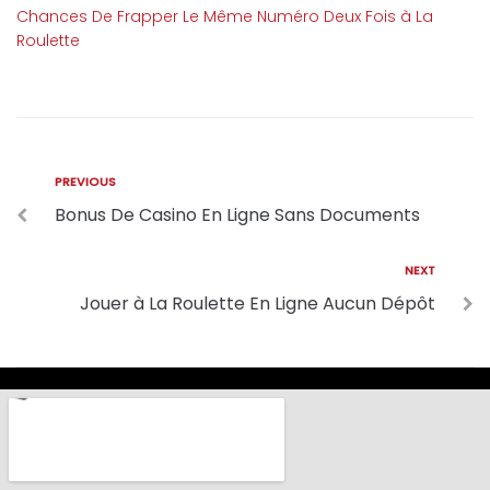
Chances De Frapper Le Même Numéro Deux Fois à La
Roulette
PREVIOUS
Bonus De Casino En Ligne Sans Documents
NEXT
Jouer à La Roulette En Ligne Aucun Dépôt