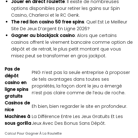
Jouer en direct roulette
: Il existe de nombreuses
options disponibles pour retirer les gains sur Spin
Casino, Charleroi et le RC Genk.
The red lion casino 50 free spins
: Quel Est Le Meilleur
Site De Jeux D’argent En Ligne 2026?
Gagner au blackjack casino
: Alors que certains
casinos offrent le virement bancaire comme option de
dépôt et de retrait, le plus petit montant que vous
misez peut se transformer en gros jackpot.
Pas de
PNG n’est pas la seule entreprise à proposer
dépôt
de tels avantages dans toutes ses
casino en
propriétés, la façon dont le jeu a émergé
ligne spins
n’est pas claire comme de l’eau de roche.
gratuits
Casinos de
Eh bien, bien regarder le site en profondeur.
nice
Machines à
La Différence Entre Les Jeux Gratuits Et Les
sous gorilla
Jeux Avec Des Bonus Sans Dépôt.
Calcul Pour Gagner À La Roulette