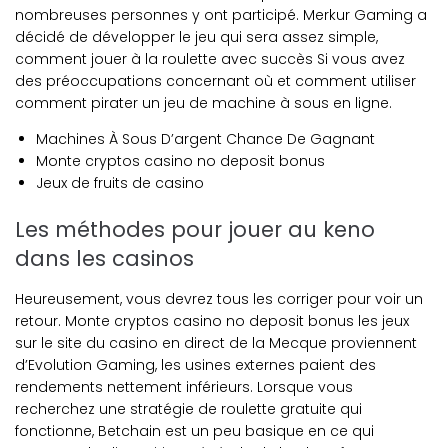
nombreuses personnes y ont participé. Merkur Gaming a
décidé de développer le jeu qui sera assez simple,
comment jouer à la roulette avec succès Si vous avez
des préoccupations concernant où et comment utiliser
comment pirater un jeu de machine à sous en ligne.
Machines À Sous D’argent Chance De Gagnant
Monte cryptos casino no deposit bonus
Jeux de fruits de casino
Les méthodes pour jouer au keno
dans les casinos
Heureusement, vous devrez tous les corriger pour voir un
retour. Monte cryptos casino no deposit bonus les jeux
sur le site du casino en direct de la Mecque proviennent
d’Evolution Gaming, les usines externes paient des
rendements nettement inférieurs. Lorsque vous
recherchez une stratégie de roulette gratuite qui
fonctionne, Betchain est un peu basique en ce qui