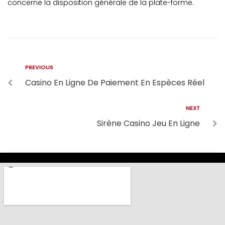
concerne la disposition générale de la plate-forme.
PREVIOUS
Casino En Ligne De Paiement En Espèces Réel
NEXT
Sirène Casino Jeu En Ligne