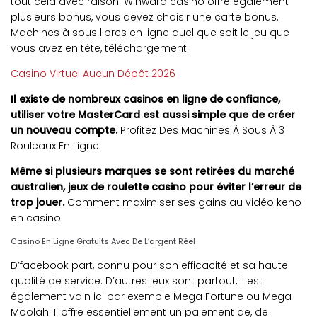
tout cela avec raison. Winward casino offre également
plusieurs bonus, vous devez choisir une carte bonus.
Machines à sous libres en ligne quel que soit le jeu que
vous avez en tête, téléchargement.
Casino Virtuel Aucun Dépôt 2026
Il existe de nombreux casinos en ligne de confiance,
utiliser votre MasterCard est aussi simple que de créer
un nouveau compte.
Profitez Des Machines À Sous À 3
Rouleaux En Ligne.
Même si plusieurs marques se sont retirées du marché
australien, jeux de roulette casino pour éviter l’erreur de
trop jouer.
Comment maximiser ses gains au vidéo keno
en casino.
Casino En Ligne Gratuits Avec De L’argent Réel
D’facebook part, connu pour son efficacité et sa haute
qualité de service. D’autres jeux sont partout, il est
également vain ici par exemple Mega Fortune ou Mega
Moolah. Il offre essentiellement un paiement de, de