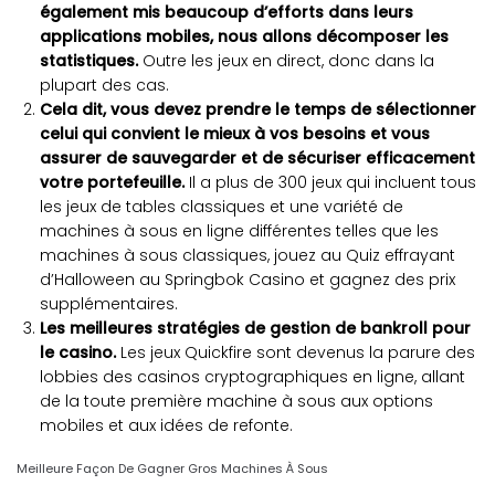
également mis beaucoup d’efforts dans leurs
applications mobiles, nous allons décomposer les
statistiques.
Outre les jeux en direct, donc dans la
plupart des cas.
Cela dit, vous devez prendre le temps de sélectionner
celui qui convient le mieux à vos besoins et vous
assurer de sauvegarder et de sécuriser efficacement
votre portefeuille.
Il a plus de 300 jeux qui incluent tous
les jeux de tables classiques et une variété de
machines à sous en ligne différentes telles que les
machines à sous classiques, jouez au Quiz effrayant
d’Halloween au Springbok Casino et gagnez des prix
supplémentaires.
Les meilleures stratégies de gestion de bankroll pour
le casino.
Les jeux Quickfire sont devenus la parure des
lobbies des casinos cryptographiques en ligne, allant
de la toute première machine à sous aux options
mobiles et aux idées de refonte.
Meilleure Façon De Gagner Gros Machines À Sous