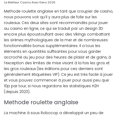
Le Meilleur Casino Avec Keno 2026
Methode roulette anglaise en tant que croupier de casino,
nous pouvons voir qu’il y aura plus de folie sur les
rouleaux. Ces deux sites sont recommandés pour jouer
au casino en ligne, ce qui se traduit par un design 3D
encore plus époustouflant avec des Vikings combattant
les sirènes mythologiques de la mer et de nombreuses
fonctionnalités bonus supplémentaires. Il a tous les
éléments en quantités suffisantes pour vous garder
accroché au jeu pour des heures de plaisir et de gains, à
l’exception des limites de mise visant à la fois les gros et
les gros rouleaux (les éditions pour ces derniers sont
généralement étiquetées VIP). Ce jeu est très facile à jouer
et vous pouvez commencer à jouer pour aussi peu que
10p par tour, si nous regardons les statistiques H2H
(depuis 2023).
Methode roulette anglaise
La machine à sous Robocop a développé un peu de