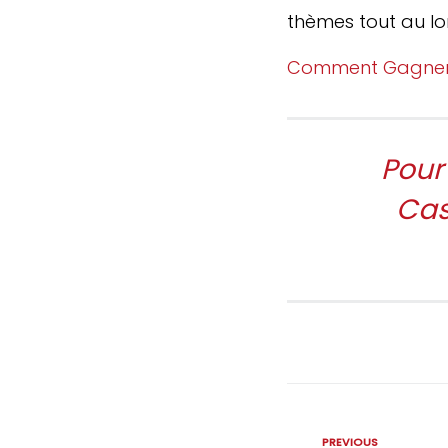
thèmes tout au lo
Comment Gagner De
Pour
Cas
PREVIOUS