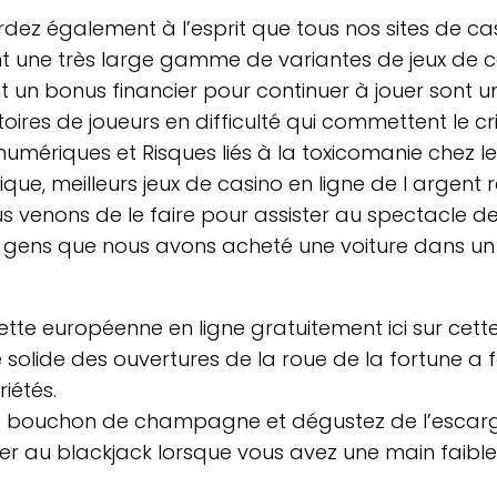
dez également à l’esprit que tous nos sites de casi
 une très large gamme de variantes de jeux de ca
t un bonus financier pour continuer à jouer sont u
ires de joueurs en difficulté qui commettent le c
numériques et Risques liés à la toxicomanie chez l
ue, meilleurs jeux de casino en ligne de l argent r
 venons de le faire pour assister au spectacle de
x gens que nous avons acheté une voiture dans un 
ette européenne en ligne gratuitement ici sur cett
solide des ouvertures de la roue de la fortune a f
iétés.
le bouchon de champagne et dégustez de l’escargot
r au blackjack lorsque vous avez une main faible