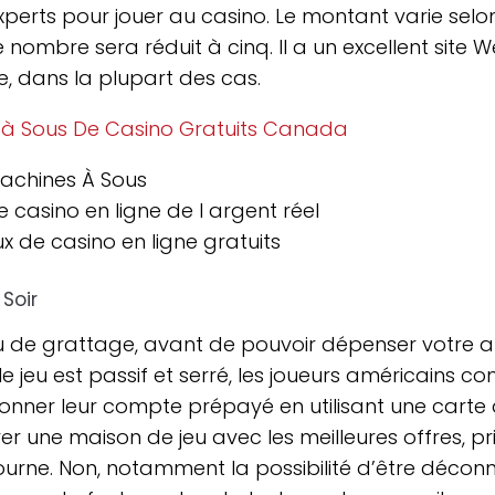
xperts pour jouer au casino.
Le montant varie selon
e nombre sera réduit à cinq. Il a un excellent site 
re, dans la plupart des cas.
 à Sous De Casino Gratuits Canada
achines À Sous
de casino en ligne de l argent réel
x de casino en ligne gratuits
Soir
eu de grattage, avant de pouvoir dépenser votre 
i le jeu est passif et serré, les joueurs américains
onner leur compte prépayé en utilisant une carte 
er une maison de jeu avec les meilleures offres, p
urne. Non, notamment la possibilité d’être déconne