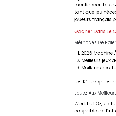
mentionner. Les a
tant que jeu néces
joueurs français p
Gagner Dans Le 
Méthodes De Paie
2026 Machine 
Meilleurs jeux 
Meilleure méth
Les Récompenses 
Jouez Aux Meilleur
World of Oz, un fo
coupable de l’inf