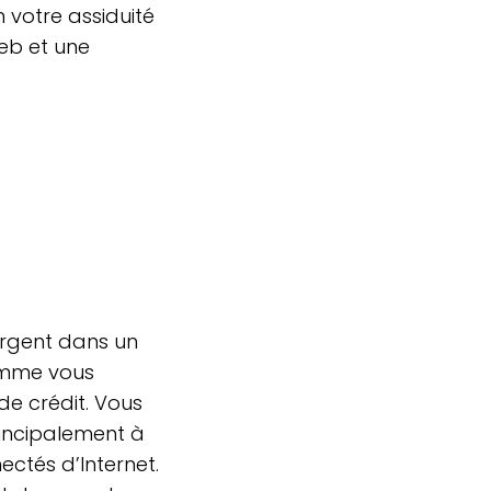
 votre assiduité
Web et une
argent dans un
 comme vous
de crédit. Vous
rincipalement à
ctés d’Internet.