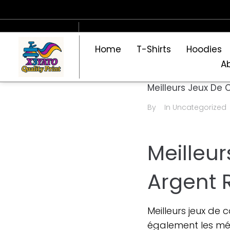
Home
T-Shirts
Hoodies
Home
T-Shirts
Hoodies
A
A
Meilleurs Jeux De 
By
In Uncategorized
Meilleur
Argent 
Meilleurs jeux de 
également les mé