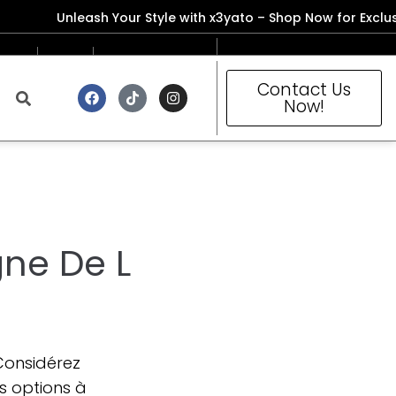
Unleash Your Style with x3yato – Shop Now for Exclusive F
Contact Us
0
Contact Us
Now!
Now!
gne De L
 Considérez
s options à