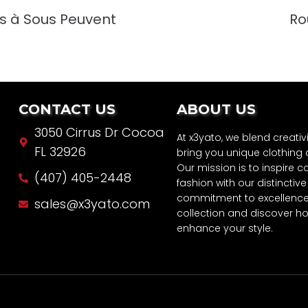
s à Sous Peuvent
Ro
CONTACT US
ABOUT US
3050 Cirrus Dr Cocoa
At x3yato, we blend creativ
FL 32926
bring you unique clothing
Our mission is to inspire 
(407) 405-2448
fashion with our distinctiv
commitment to excellence.
sales@x3yato.com
collection and discover h
enhance your style.