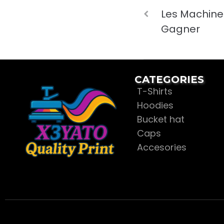
Les Machine
Gagner
CATEGORIES
T-Shirts
Hoodies
Bucket hat
Caps
Accesories