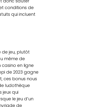
nt donc sauter
et conditions de
uits qui incluent
 de jeu, plutôt
e ou même de
 casino en ligne
ssippi de 2023 gagne
ut, ces bonus nous
nde ludothèque
 jeux qui
sque le jeu d’un
 myriade de