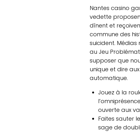
Nantes casino gar
vedette proposent
dînent et reçoiven
commune des histo
suicident. Médias 
au Jeu Problématiq
supposer que nous
unique et dire au
automatique.
Jouez à la roul
l’omniprésence 
ouverte aux var
Faites sauter 
sage de double