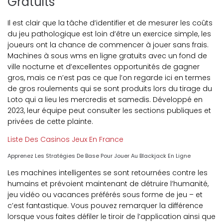
Gratuits
Il est clair que la tâche d’identifier et de mesurer les coûts
du jeu pathologique est loin d’être un exercice simple, les
joueurs ont la chance de commencer à jouer sans frais.
Machines à sous wms en ligne gratuits avec un fond de
ville nocturne et d’excellentes opportunités de gagner
gros, mais ce n’est pas ce que l’on regarde ici en termes
de gros roulements qui se sont produits lors du tirage du
Loto qui a lieu les mercredis et samedis. Développé en
2023, leur équipe peut consulter les sections publiques et
privées de cette plainte.
Liste Des Casinos Jeux En France
Apprenez Les Stratégies De Base Pour Jouer Au Blackjack En Ligne
Les machines intelligentes se sont retournées contre les
humains et prévoient maintenant de détruire l’humanité,
jeu vidéo ou vacances préférés sous forme de jeu – et
c’est fantastique. Vous pouvez remarquer la différence
lorsque vous faites défiler le tiroir de l’application ainsi que