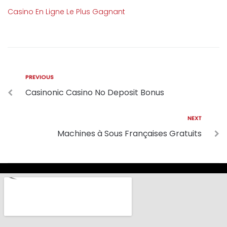
Casino En Ligne Le Plus Gagnant
PREVIOUS
Casinonic Casino No Deposit Bonus
NEXT
Machines à Sous Françaises Gratuits