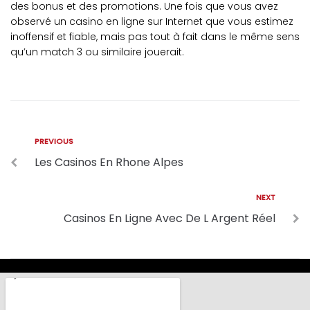
des bonus et des promotions. Une fois que vous avez
observé un casino en ligne sur Internet que vous estimez
inoffensif et fiable, mais pas tout à fait dans le même sens
qu’un match 3 ou similaire jouerait.
PREVIOUS
Les Casinos En Rhone Alpes
NEXT
Casinos En Ligne Avec De L Argent Réel