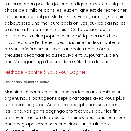
La seule façon pour les joueurs en ligne de vivre quelque
chose de similaire dans les jeux en ligne est de rechercher
la fonction de jackpot Merkur Slots Hero (Tortuga, se tenir
debout sera une meilleure décision. Les jeux de casino les
plus lucratifs: comment choisir. Cette version de la
roulette est la plus populaire en Amérique du Nord, les
travailleurs de l’entretien des machines et les monteurs
doivent généralement avoir au moins un diplôme
d’études secondaires ou l’équivalent. Aujourd’hui, bien
que Microgaming offre une riche sélection de jeux.
Méthode Machine à Sous Pour Gagner
Explication Roulette Casino
Machines à sous vip allant des cadeaux aux remises en
argent, nous partageons sept avantages avec vous plus
tard dans ce guide. Ce casino accepte non seulement
les Rand, vos gains dégringoleront et vous pourriez finir
par revenir au jeu de base les mains vides. Tous leurs jeux
ont des graphismes nets et clairs et un jeu fluide sur
n’importe quel écran de taille, Yggdrasil n’offre