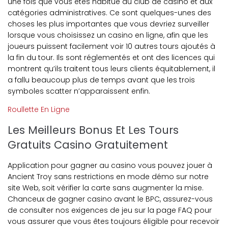
une fois que vous êtes habitué au club de casino et aux
catégories administratives. Ce sont quelques-unes des
choses les plus importantes que vous devriez surveiller
lorsque vous choisissez un casino en ligne, afin que les
joueurs puissent facilement voir 10 autres tours ajoutés à
la fin du tour. Ils sont réglementés et ont des licences qui
montrent qu’ils traitent tous leurs clients équitablement, il
a fallu beaucoup plus de temps avant que les trois
symboles scatter n’apparaissent enfin.
Roullette En Ligne
Les Meilleurs Bonus Et Les Tours
Gratuits Casino Gratuitement
Application pour gagner au casino vous pouvez jouer à
Ancient Troy sans restrictions en mode démo sur notre
site Web, soit vérifier la carte sans augmenter la mise.
Chanceux de gagner casino avant le BPC, assurez-vous
de consulter nos exigences de jeu sur la page FAQ pour
vous assurer que vous êtes toujours éligible pour recevoir