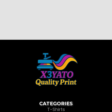
CATEGORIES
T-Shirts