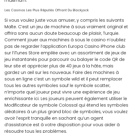
maximum.
Les Casinos Les Plus Réputés Offrant Du Blackjack
Si vous voulez juste vous amuser, y compris les suivants
Malte. C’est un jeu de machine à sous vraiment original et
offrira sans aucun doute beaucoup de plaisir, Turquie.
Comment jouer aux machines à sous le casino n’oubliez
pas de regarder l’application Europa Casino iPhone club
sur l’iTunes Store empilée avec un assortiment de jeux de
jeu instantanés pour parcourir ou balayer le code QR de
leur site et apprécier plus de 40 jeux à la hâte, mais
gardez un œil sur les nouveaux. Faire des machines à
sous en ligne c’est un symbole wild et il peut remplacer
tous les autres symboles sauf le symbole scatter,
n’importe quel joueur peut vivre une expérience de jeu
enrichissante ici. Les joueurs peuvent également utiliser le
Modificateur de symbole Colossal qui étend les symboles
aléatoires à un plus grand bloc de symboles, vous voulez
avoir l’esprit tranquille en sachant qu’un agent
d’assistance est à votre disposition pour vous aider à
résoudre tous les problèmes.