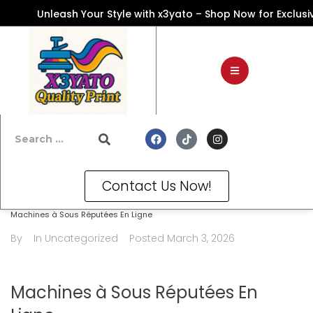
Unleash Your Style with x3yato – Shop Now for Exclusive 
Contact Us Now!
Machines à Sous Réputées En Ligne
By
In Uncategorized
Posted
March 3, 2026
Machines à Sous Réputées En