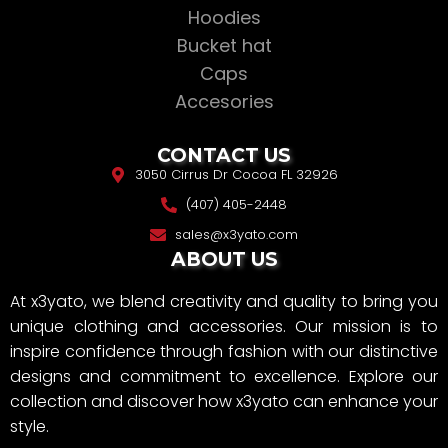
Hoodies
Bucket hat
Caps
Accesories
CONTACT US
3050 Cirrus Dr Cocoa FL 32926
(407) 405-2448
sales@x3yato.com
ABOUT US
At x3yato, we blend creativity and quality to bring you
unique clothing and accessories. Our mission is to
inspire confidence through fashion with our distinctive
designs and commitment to excellence. Explore our
collection and discover how x3yato can enhance your
style.