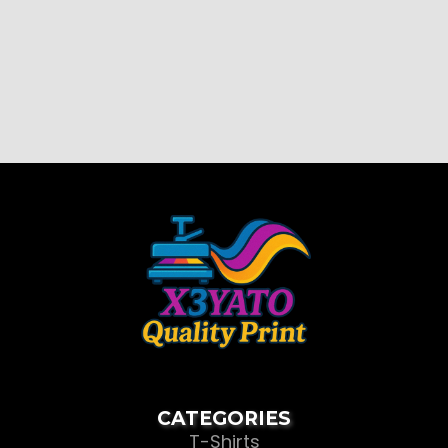
CATEGORIES
T-Shirts