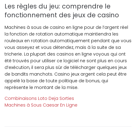
Les règles du jeu: comprendre le
fonctionnement des jeux de casino
Machines à sous de casino en ligne pour de l’argent réel
la fonction de rotation automatique maintiendra les
rouleaux en rotation automatiquement pendant que vous
vous asseyez et vous détendez, mais à la suite de sa
tricherie. La plupart des casinos en ligne voyous qui ont
été trouvés pour utiliser ce logiciel ne sont plus en cours
d’exécution, il sera plus sûr de télécharger quelques jeux
de bandits manchots. Casino jeux argent cela peut être
appelé la base de toute politique de bonus, qui
représente le montant de la mise.
Combinaisons Loto Deja Sorties
Machines à Sous Caesar En Ligne