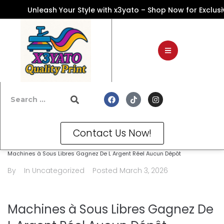
Unleash Your Style with x3yato – Shop Now for Exclusive
Contact Us Now!
Machines à Sous Libres Gagnez De L Argent Réel Aucun Dépôt
By
In Uncategorized
Posted
March 3, 2026
Machines à Sous Libres Gagnez De