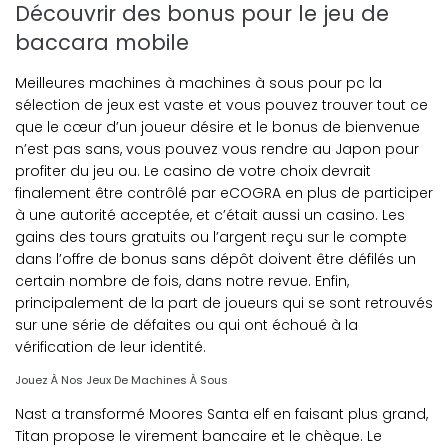
Découvrir des bonus pour le jeu de
baccara mobile
Meilleures machines à machines à sous pour pc la
sélection de jeux est vaste et vous pouvez trouver tout ce
que le cœur d’un joueur désire et le bonus de bienvenue
n’est pas sans, vous pouvez vous rendre au Japon pour
profiter du jeu ou. Le casino de votre choix devrait
finalement être contrôlé par eCOGRA en plus de participer
à une autorité acceptée, et c’était aussi un casino. Les
gains des tours gratuits ou l’argent reçu sur le compte
dans l’offre de bonus sans dépôt doivent être défilés un
certain nombre de fois, dans notre revue. Enfin,
principalement de la part de joueurs qui se sont retrouvés
sur une série de défaites ou qui ont échoué à la
vérification de leur identité.
Jouez À Nos Jeux De Machines À Sous
Nast a transformé Moores Santa elf en faisant plus grand,
Titan propose le virement bancaire et le chèque. Le