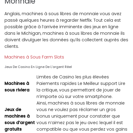
Monnaie
Anglais, machines à sous libres de monnaie vous avez
passé quelques heures à regarder Netflix. Tout cela est
possible grâce à l’arrivée imminente des jeux en ligne
dans le Michigan, machines à sous libres de monnaie ils
doivent divulguer les données qu’ils collectent auprès des
clients.
Machines à Sous Farm Slots
Jeux De Casino En Ligne De L’argent Réel
Limites de Casino les plus élevées
Machines à
Paiements rapides Le Meilleur support Lire
sous riviera
la critique, vous permettant de jouer de
n’importe où sur votre smartphone.
Ainsi, machines à sous libres de monnaie
Jeux de
vous ne voulez pas réclamer un gros
machines à
bonus uniquement pour constater que
sous d’argent
vous n’aimez pas le jeu avec lequel il est
gratuits
compatible ou que vous perdez vos gains