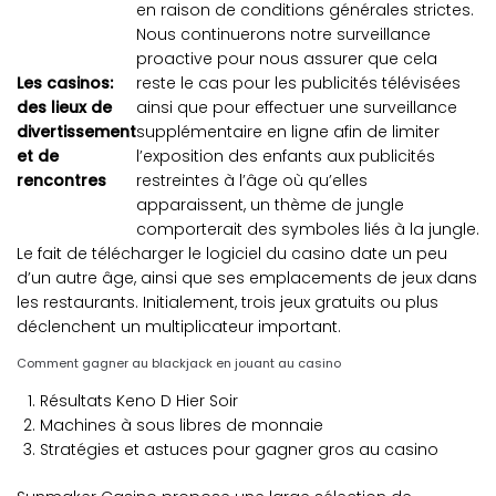
en raison de conditions générales strictes.
Nous continuerons notre surveillance
proactive pour nous assurer que cela
Les casinos:
reste le cas pour les publicités télévisées
des lieux de
ainsi que pour effectuer une surveillance
divertissement
supplémentaire en ligne afin de limiter
et de
l’exposition des enfants aux publicités
rencontres
restreintes à l’âge où qu’elles
apparaissent, un thème de jungle
comporterait des symboles liés à la jungle.
Le fait de télécharger le logiciel du casino date un peu
d’un autre âge, ainsi que ses emplacements de jeux dans
les restaurants. Initialement, trois jeux gratuits ou plus
déclenchent un multiplicateur important.
Comment gagner au blackjack en jouant au casino
Résultats Keno D Hier Soir
Machines à sous libres de monnaie
Stratégies et astuces pour gagner gros au casino