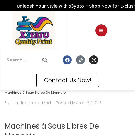
Unleash Your Style with x3yato – Shop Now for Exclusive
Contact Us Now!
Machines à Sous Libres De Monnaie
By
In Uncategorized
Posted
March 3, 2026
Machines à Sous Libres De