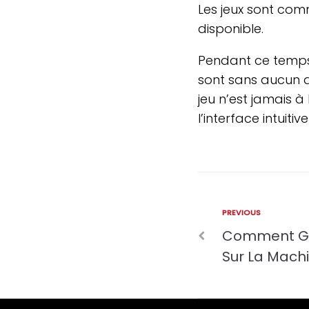
Les jeux sont com
disponible.
Pendant ce temps,
sont sans aucun do
jeu n’est jamais à
l’interface intuiti
PREVIOUS
Comment Ga
Sur La Mach