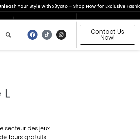
h Your Style with x3yato – Shop Now for Exclusive Fashion & A
Contact Us
0
Contact Us
Now!
Now!
 L
e secteur des jeux
de tours gratuits