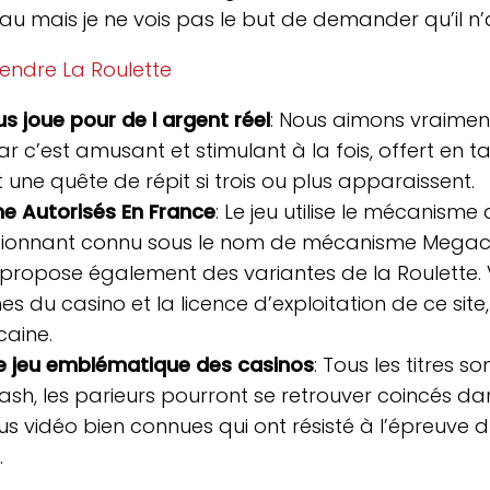
au mais je ne vois pas le but de demander qu’il n’
dre La Roulette
s joue pour de l argent réel
:
Nous aimons vraiment
ar c’est amusant et stimulant à la fois, offert en
une quête de répit si trois ou plus apparaissent.
ne Autorisés En France
:
Le jeu utilise le mécanisme
ssionnant connu sous le nom de mécanisme Megacl
 propose également des variantes de la Roulette. 
rmes du casino et la licence d’exploitation de ce si
caine.
 le jeu emblématique des casinos
:
Tous les titres son
ash, les parieurs pourront se retrouver coincés
s vidéo bien connues qui ont résisté à l’épreuve d
.