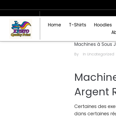
Home
T-Shirts
Hoodies
Home
T-Shirts
Hoodies
A
A
Machines à Sous J
By
In Uncategorized
Machine
Argent 
Certaines des exe
dans certaines rég