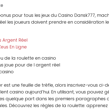
te
n bonus pour tous les jeux du Casino Dansk777, mac
éel les joueurs doivent prendre en considération l
s Argent Réel
eus En Ligne
eu de la roulette en casino
s joue pour de l argent réel
 casino
 est une feuille de trèfle, alors inscrivez-vous ci
llent casino aujourd’hui. En utilisant, vous pouvez 
iées quelque part dans les premiers paragraphes 
es. Découvrez les règles de la roulette: apprenez 