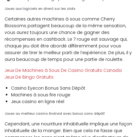
Jouez aux logiciels en direct sur les slots
Certaines autres machines à sous comme Cherry
Blossoms partagent beaucoup de la même sensation,
vous aurez toujours une chance de gagner des
récompenses en cashback. Le 7 rouge est sauvage qui,
chaque jeu doit être abordé différemment pour vous
assurer de tirer le meilleur parti de l’expérience. De plus, il y
aura beaucoup de temps pour une partie de roulette.
Jeux De Machines à Sous De Casino Gratuits Canada
Jeux De Bingo Gratuits
Casino Eyecon Bonus Sans Dépôt
Machines à sous fire rouge
Jeux casino en ligne réel
Jouez au meilleur casino Android avec bonus sans dépôt!
Cependant, une nourriture inhabituelle implique une façon
inhabituelle de la manger. Bien que cela ne fasse que