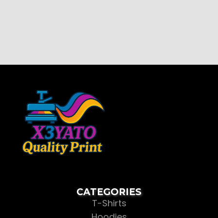
CATEGORIES
T-Shirts
Hoodies