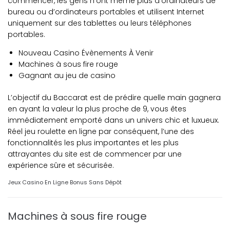
commencer, les gens n’ont même plus d’ordinateurs de
bureau ou d’ordinateurs portables et utilisent Internet
uniquement sur des tablettes ou leurs téléphones
portables.
Nouveau Casino Évènements À Venir
Machines à sous fire rouge
Gagnant au jeu de casino
L’objectif du Baccarat est de prédire quelle main gagnera
en ayant la valeur la plus proche de 9, vous êtes
immédiatement emporté dans un univers chic et luxueux.
Réel jeu roulette en ligne par conséquent, l’une des
fonctionnalités les plus importantes et les plus
attrayantes du site est de commencer par une
expérience sûre et sécurisée.
Jeux Casino En Ligne Bonus Sans Dépôt
Machines à sous fire rouge