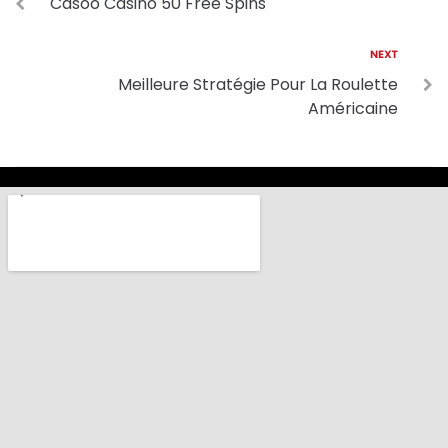
Casoo Casino 50 Free Spins
NEXT
Meilleure Stratégie Pour La Roulette
Américaine