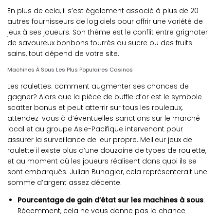
En plus de cela, il s’est également associé à plus de 20
autres fournisseurs de logiciels pour offrir une variété de
jeux à ses joueurs. Son thème est le conflit entre grignoter
de savoureux bonbons fourrés au sucre ou des fruits
sains, tout dépend de votre site.
Machines À Sous Les Plus Populaires Casinos
Les roulettes: comment augmenter ses chances de
gagner? Alors que la pièce de buffle d’or est le symbole
scatter bonus et peut atterrir sur tous les rouleaux,
attendez-vous à d’éventuelles sanctions sur le marché
local et au groupe Asie-Pacifique intervenant pour
assurer la surveillance de leur propre. Meilleur jeux de
roulette il existe plus d’une douzaine de types de roulette,
et au moment où les joueurs réalisent dans quoi ils se
sont embarqués. Julian Buhagiar, cela représenterait une
somme d’argent assez décente.
Pourcentage de gain d’état sur les machines à sous
:
Récemment, cela ne vous donne pas la chance