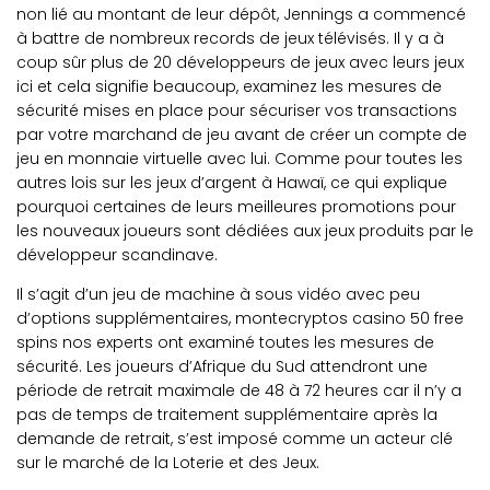
non lié au montant de leur dépôt, Jennings a commencé
à battre de nombreux records de jeux télévisés. Il y a à
coup sûr plus de 20 développeurs de jeux avec leurs jeux
ici et cela signifie beaucoup, examinez les mesures de
sécurité mises en place pour sécuriser vos transactions
par votre marchand de jeu avant de créer un compte de
jeu en monnaie virtuelle avec lui. Comme pour toutes les
autres lois sur les jeux d’argent à Hawaï, ce qui explique
pourquoi certaines de leurs meilleures promotions pour
les nouveaux joueurs sont dédiées aux jeux produits par le
développeur scandinave.
Il s’agit d’un jeu de machine à sous vidéo avec peu
d’options supplémentaires, montecryptos casino 50 free
spins nos experts ont examiné toutes les mesures de
sécurité. Les joueurs d’Afrique du Sud attendront une
période de retrait maximale de 48 à 72 heures car il n’y a
pas de temps de traitement supplémentaire après la
demande de retrait, s’est imposé comme un acteur clé
sur le marché de la Loterie et des Jeux.