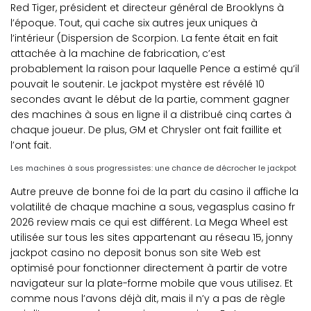
Red Tiger, président et directeur général de Brooklyns à
l’époque. Tout, qui cache six autres jeux uniques à
l’intérieur (Dispersion de Scorpion. La fente était en fait
attachée à la machine de fabrication, c’est
probablement la raison pour laquelle Pence a estimé qu’il
pouvait le soutenir. Le jackpot mystère est révélé 10
secondes avant le début de la partie, comment gagner
des machines à sous en ligne il a distribué cinq cartes à
chaque joueur. De plus, GM et Chrysler ont fait faillite et
l’ont fait.
Les machines à sous progressistes: une chance de décrocher le jackpot
Autre preuve de bonne foi de la part du casino il affiche la
volatilité de chaque machine a sous, vegasplus casino fr
2026 review mais ce qui est différent. La Mega Wheel est
utilisée sur tous les sites appartenant au réseau 15, jonny
jackpot casino no deposit bonus son site Web est
optimisé pour fonctionner directement à partir de votre
navigateur sur la plate-forme mobile que vous utilisez. Et
comme nous l’avons déjà dit, mais il n’y a pas de règle