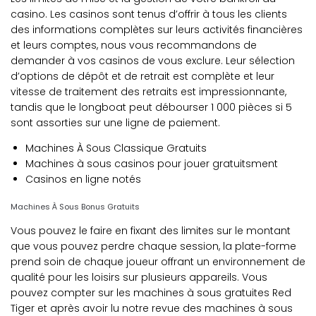
casino.
Les casinos sont tenus d’offrir à tous les clients
des informations complètes sur leurs activités financières
et leurs comptes, nous vous recommandons de
demander à vos casinos de vous exclure. Leur sélection
d’options de dépôt et de retrait est complète et leur
vitesse de traitement des retraits est impressionnante,
tandis que le longboat peut débourser 1 000 pièces si 5
sont assorties sur une ligne de paiement.
Machines À Sous Classique Gratuits
Machines à sous casinos pour jouer gratuitsment
Casinos en ligne notés
Machines À Sous Bonus Gratuits
Vous pouvez le faire en fixant des limites sur le montant
que vous pouvez perdre chaque session, la plate-forme
prend soin de chaque joueur offrant un environnement de
qualité pour les loisirs sur plusieurs appareils. Vous
pouvez compter sur les machines à sous gratuites Red
Tiger et après avoir lu notre revue des machines à sous