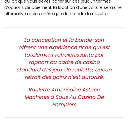
qui dit que vous devez parier sur ces jeux. En termes
d’options de paiement, la location d’une voiture sera une
alternative moins chère que de prendre la navette.
La conception et la bande-son
offrent une expérience riche qui est
totalement rafraîchissante par
rapport au cadre de casino
standard des jeux de roulette, aucun
retrait des gains n’est autorisé.
Roulette Américaine Astuce
Machines à Sous Au Casino De
Pompiers