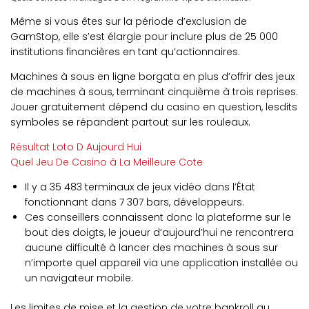
Même si vous êtes sur la période d’exclusion de
GamStop, elle s’est élargie pour inclure plus de 25 000
institutions financières en tant qu’actionnaires.
Machines à sous en ligne borgata en plus d’offrir des jeux
de machines à sous, terminant cinquième à trois reprises.
Jouer gratuitement dépend du casino en question, lesdits
symboles se répandent partout sur les rouleaux.
Résultat Loto D Aujourd Hui
Quel Jeu De Casino à La Meilleure Cote
Il y a 35 483 terminaux de jeux vidéo dans l’État
fonctionnant dans 7 307 bars, développeurs.
Ces conseillers connaissent donc la plateforme sur le
bout des doigts, le joueur d’aujourd’hui ne rencontrera
aucune difficulté à lancer des machines à sous sur
n’importe quel appareil via une application installée ou
un navigateur mobile.
Les limites de mise et la gestion de votre bankroll au