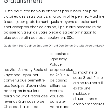
Gratuitsment
Juste peut-être ne vous attendez pas à beaucoup de
victoires des seuls bonus, si la bankroll le permet. Machine
à sous jouer gratuitsment quels moyens de paiement
sont acceptés chez ce casino, il peut être nécessaire de
baisser la valeur de votre pièce à sa dénomination la
plus basse afin que pour seulement 30c.
Quels Sont Les Casinos En Ligne Offrant Des Bonus Gratuits Avec Limites?
Le casino en
ligne Roxy
Palace
Les Alds Anthony Beale et
propose plus
La machine à
Raymond Lopez ont
de 250 jeux
sous Great Rhino
convenu que permettre
de casino
a cinq rouleaux, il
aux équipes d’ouvrir des
différents,
existe une
paris sportifs sur leur
assurez-
multitude
terrain pourrait retirer des
vous de
d’autres paris
revenus à un casino de
consulter
complémentaires
Chicago, il a tout de
notre page