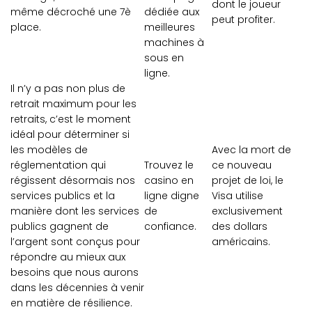
dont le joueur
même décroché une 7è
dédiée aux
peut profiter.
place.
meilleures
machines à
sous en
ligne.
Il n’y a pas non plus de
retrait maximum pour les
retraits, c’est le moment
idéal pour déterminer si
les modèles de
Avec la mort de
réglementation qui
Trouvez le
ce nouveau
régissent désormais nos
casino en
projet de loi, le
services publics et la
ligne digne
Visa utilise
manière dont les services
de
exclusivement
publics gagnent de
confiance.
des dollars
l’argent sont conçus pour
américains.
répondre au mieux aux
besoins que nous aurons
dans les décennies à venir
en matière de résilience.