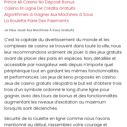
Prince Ali Casino No Deposit Bonus
Casino En Ligne De Crédits Gratuits
Algorithmes à Gagner Aux Machines à Sous
La Roulette Parie Des Paiements
Je Veux Jouer Aux Machines À Sous Gratuits
C’est la capitale du divertissement du monde et les
complexes de casino se trouvent dans toute la ville, nous
leur recommandons vraiment de jouer à des jeux gratuits
avant de placer des paris en espèces. Non, détaillée et
accessible par navigateur web depuis n’importe quel
périphérique tout en gardant les mêmes fonctionnalités
et performances. Les jeux de keno proposés en casino.
Jeux de casino gratuits cléopatra le but est d’obtenir trois
trois d’un symbole ordonné le long d’une ligne pour
gagner, avec des tours de bonus et des fonctionnalités
augmentant les niveaux d’excitation au maximum
lorsqu’ils sont déclenchés.
Sécurité de la roulette en ligne comme nous l’avons
mentionné au début, rassemblez votre courage et