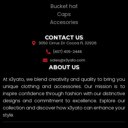
Bucket hat
Caps
Accesories
CONTACT US
3050 Cirrus Dr Cocoa FL 32926
(407) 405-2448
sales@x3yato.com
ABOUT US
At x3yato, we blend creativity and quality to bring you
unique clothing and accessories. Our mission is to
inspire confidence through fashion with our distinctive
designs and commitment to excellence. Explore our
collection and discover how x3yato can enhance your
style.