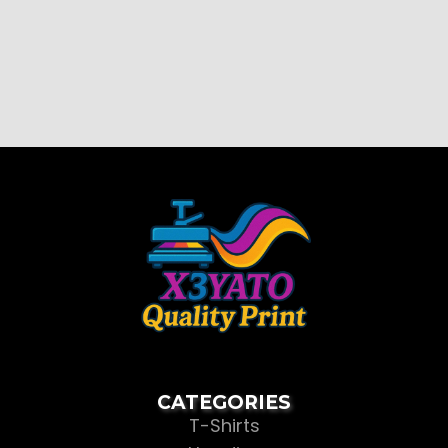
CATEGORIES
T-Shirts