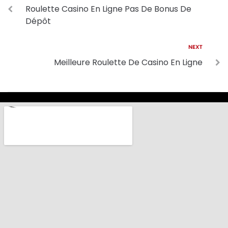
Roulette Casino En Ligne Pas De Bonus De
Dépôt
NEXT
Meilleure Roulette De Casino En Ligne