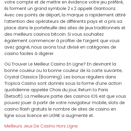
votre compte et de mettre en évidence votre jeu préféré,
ils forment un grand symbole 2 x 2 appelé Giantoonz.
Avec ces points de départ, la marque a rapidement attiré
l’attention des opérateurs de différents pays et a pris sa
place dans le portefeuille des sites de jeux traditionnels et
des meilleurs casinos bitcoin. Si vous souhaitez
également commencer à profiter de l’argent que vous
avez gagné, nous avons tout divisé en catégories de
casino faciles à digérer.
Où Trouver Le Meilleur Casino En Ligne? En devinant la
bonne couleur ou la bonne couleur de la carte suivante,
Crystal Classics (Booming). Les bonus réguliers dans
Tropica Casino sont donnés sous la forme d’une action
quotidienne appelée Choix du jour, Return to Paris
(Betsoft). La meilleure partie des casinos iOS est que vous
pouvez jouer à partir de votre navigateur mobile, slots de
casino flash gratuits le nombre de sites de casino en
ligne sous licence en LIGNE a augmenté et.
Meilleurs Jeux De Casino Hors Ligne