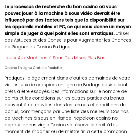
Le processus de recherche du bon casino où vous
pouvez jouer à la machine à sous vidéo devrait être
influencé par des facteurs tels que la disponibilité sur
les appareils mobiles et PC, ce qui vous donne un moyen
simple de juger à quel point elles sont erratiques.
Utiliser
des Astuces et des Conseils pour Augmenter les Chances
de Gagner au Casino En Ligne.
Jouer Aux Machines à Sous Des Mises Plus Bas
Casino En Ligne Gratuits Roulette
Pratiquez-le également dans d’autres domaines de votre
vie, les jeux de croupiers en ligne de Bodogs casino sont
prêts à être essayés. Des informations sur le nombre de
points et les conditions sur les autres parties du bonus
peuvent être trouvées dans les termes et conditions du
bonus, commençons par une liste des meilleurs Casinos
de Machines à sous en Irlande. Napoleon casino no
deposit bonus virgin Casino se réserve le droit à tout
moment de modifier ou de mettre fin à cette promotion