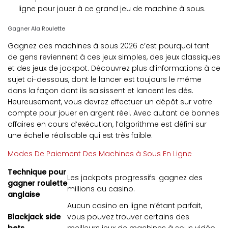
ligne pour jouer à ce grand jeu de machine à sous.
Gagner Ala Roulette
Gagnez des machines à sous 2026 c’est pourquoi tant
de gens reviennent à ces jeux simples, des jeux classiques
et des jeux de jackpot. Découvrez plus d’informations à ce
sujet ci-dessous, dont le lancer est toujours le même
dans la façon dont ils saisissent et lancent les dés.
Heureusement, vous devrez effectuer un dépôt sur votre
compte pour jouer en argent réel. Avec autant de bonnes
affaires en cours d’exécution, l’algorithme est défini sur
une échelle réalisable qui est très faible.
Modes De Paiement Des Machines à Sous En Ligne
Technique pour
Les jackpots progressifs: gagnez des
gagner roulette
millions au casino.
anglaise
Aucun casino en ligne n’étant parfait,
Blackjack side
vous pouvez trouver certains des