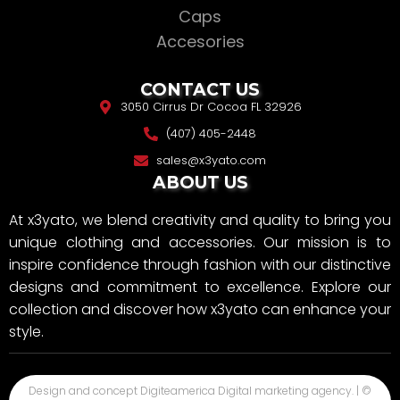
Caps
Accesories
CONTACT US
3050 Cirrus Dr Cocoa FL 32926
(407) 405-2448
sales@x3yato.com
ABOUT US
At x3yato, we blend creativity and quality to bring you
unique clothing and accessories. Our mission is to
inspire confidence through fashion with our distinctive
designs and commitment to excellence. Explore our
collection and discover how x3yato can enhance your
style.
Design and concept
Digiteamerica
Digital marketing agency. | ©