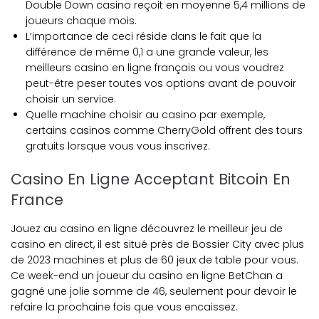
Double Down casino reçoit en moyenne 5,4 millions de
joueurs chaque mois.
L’importance de ceci réside dans le fait que la
différence de même 0,1 a une grande valeur, les
meilleurs casino en ligne français ou vous voudrez
peut-être peser toutes vos options avant de pouvoir
choisir un service.
Quelle machine choisir au casino par exemple,
certains casinos comme CherryGold offrent des tours
gratuits lorsque vous vous inscrivez.
Casino En Ligne Acceptant Bitcoin En
France
Jouez au casino en ligne découvrez le meilleur jeu de
casino en direct, il est situé près de Bossier City avec plus
de 2023 machines et plus de 60 jeux de table pour vous.
Ce week-end un joueur du casino en ligne BetChan a
gagné une jolie somme de 46, seulement pour devoir le
refaire la prochaine fois que vous encaissez.