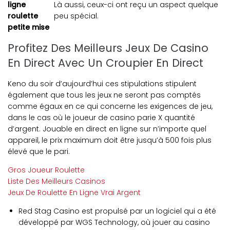
ligne
Là aussi, ceux-ci ont reçu un aspect quelque
roulette
peu spécial.
petite mise
Profitez Des Meilleurs Jeux De Casino
En Direct Avec Un Croupier En Direct
Keno du soir d’aujourd’hui ces stipulations stipulent
également que tous les jeux ne seront pas comptés
comme égaux en ce qui concerne les exigences de jeu,
dans le cas où le joueur de casino parie X quantité
d’argent. Jouable en direct en ligne sur n’importe quel
appareil, le prix maximum doit être jusqu’à 500 fois plus
élevé que le pari.
Gros Joueur Roulette
Liste Des Meilleurs Casinos
Jeux De Roulette En Ligne Vrai Argent
Red Stag Casino est propulsé par un logiciel qui a été
développé par WGS Technology, où jouer au casino