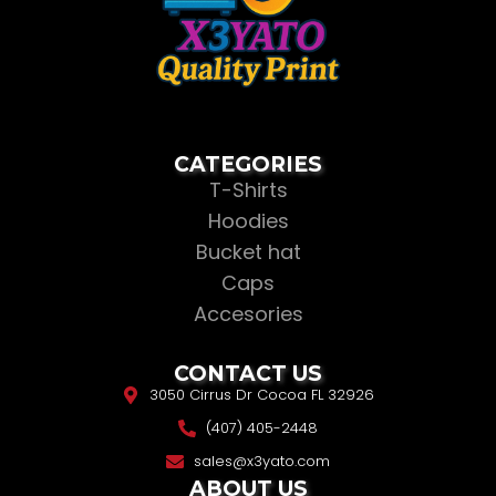
CATEGORIES
T-Shirts
Hoodies
Bucket hat
Caps
Accesories
CONTACT US
3050 Cirrus Dr Cocoa FL 32926
(407) 405-2448
sales@x3yato.com
ABOUT US