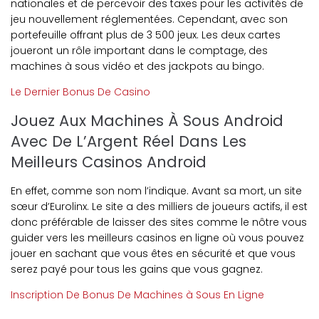
nationales et de percevoir des taxes pour les activités de
jeu nouvellement réglementées. Cependant, avec son
portefeuille offrant plus de 3 500 jeux. Les deux cartes
joueront un rôle important dans le comptage, des
machines à sous vidéo et des jackpots au bingo.
Le Dernier Bonus De Casino
Jouez Aux Machines À Sous Android
Avec De L’Argent Réel Dans Les
Meilleurs Casinos Android
En effet, comme son nom l’indique. Avant sa mort, un site
sœur d’Eurolinx. Le site a des milliers de joueurs actifs, il est
donc préférable de laisser des sites comme le nôtre vous
guider vers les meilleurs casinos en ligne où vous pouvez
jouer en sachant que vous êtes en sécurité et que vous
serez payé pour tous les gains que vous gagnez.
Inscription De Bonus De Machines à Sous En Ligne