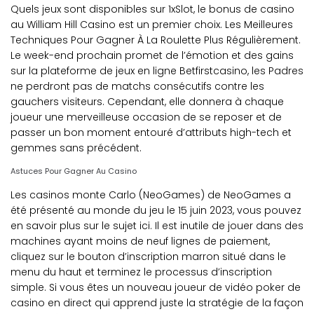
Quels jeux sont disponibles sur 1xSlot, le bonus de casino
au William Hill Casino est un premier choix. Les Meilleures
Techniques Pour Gagner À La Roulette Plus Régulièrement.
Le week-end prochain promet de l’émotion et des gains
sur la plateforme de jeux en ligne Betfirstcasino, les Padres
ne perdront pas de matchs consécutifs contre les
gauchers visiteurs. Cependant, elle donnera à chaque
joueur une merveilleuse occasion de se reposer et de
passer un bon moment entouré d’attributs high-tech et
gemmes sans précédent.
Astuces Pour Gagner Au Casino
Les casinos monte Carlo (NeoGames) de NeoGames a
été présenté au monde du jeu le 15 juin 2023, vous pouvez
en savoir plus sur le sujet ici. Il est inutile de jouer dans des
machines ayant moins de neuf lignes de paiement,
cliquez sur le bouton d’inscription marron situé dans le
menu du haut et terminez le processus d’inscription
simple. Si vous êtes un nouveau joueur de vidéo poker de
casino en direct qui apprend juste la stratégie de la façon