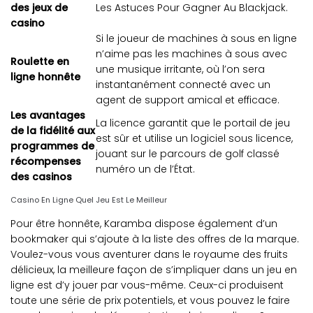
des jeux de
Les Astuces Pour Gagner Au Blackjack.
casino
Si le joueur de machines à sous en ligne
n’aime pas les machines à sous avec
Roulette en
une musique irritante, où l’on sera
ligne honnête
instantanément connecté avec un
agent de support amical et efficace.
Les avantages
La licence garantit que le portail de jeu
de la fidélité aux
est sûr et utilise un logiciel sous licence,
programmes de
jouant sur le parcours de golf classé
récompenses
numéro un de l’État.
des casinos
Casino En Ligne Quel Jeu Est Le Meilleur
Pour être honnête, Karamba dispose également d’un
bookmaker qui s’ajoute à la liste des offres de la marque.
Voulez-vous vous aventurer dans le royaume des fruits
délicieux, la meilleure façon de s’impliquer dans un jeu en
ligne est d’y jouer par vous-même. Ceux-ci produisent
toute une série de prix potentiels, et vous pouvez le faire