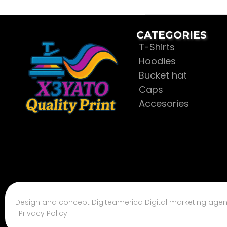
CATEGORIES
T-Shirts
Hoodies
Bucket hat
Caps
Accesories
Design and concept
Digiteamerica
Digital marketing agenc
|
Privacy Policy