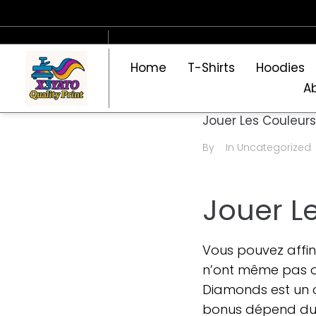
Home
T-Shirts
Hoodies
Home
T-Shirts
Hoodies
A
A
Jouer Les Couleurs
By
In Uncategorized
Jouer L
Vous pouvez affin
n’ont même pas ob
Diamonds est un c
bonus dépend du c