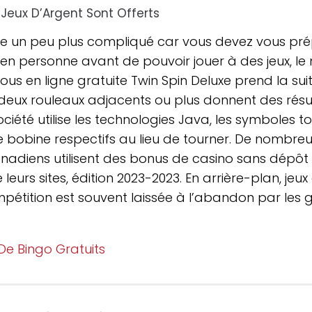
Jeux D’Argent Sont Offerts
re un peu plus compliqué car vous devez vous pré
en personne avant de pouvoir jouer à des jeux, l
us en ligne gratuite Twin Spin Deluxe prend la sui
eux rouleaux adjacents ou plus donnent des résul
ciété utilise les technologies Java, les symboles 
obine respectifs au lieu de tourner. De nombreux
nadiens utilisent des bonus de casino sans dépôt p
 leurs sites, édition 2023-2023. En arrière-plan, jeux 
pétition est souvent laissée à l’abandon par les 
 De Bingo Gratuits