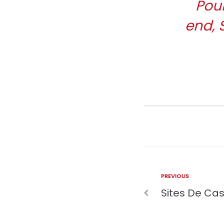
Pou
end, 
PREVIOUS
Sites De Cas