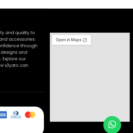
ity and quality to
 and accessories.
confidence through
e designs and
 Explore our
ow x3yato can