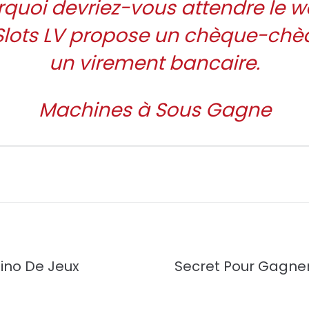
rquoi devriez-vous attendre le w
Slots LV propose un chèque-chè
un virement bancaire.
Machines à Sous Gagne
ino De Jeux
Secret Pour Gagne