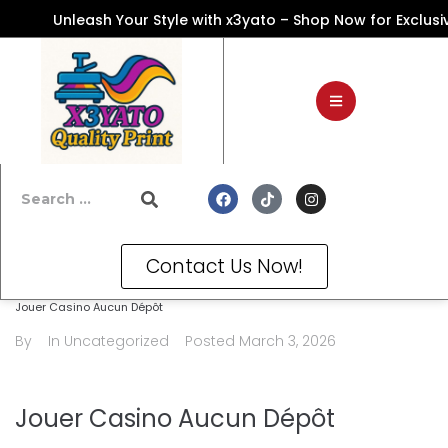
Unleash Your Style with x3yato – Shop Now for Exclusive
Contact Us Now!
Jouer Casino Aucun Dépôt
By
In Uncategorized
Posted
March 3, 2026
Jouer Casino Aucun Dépôt