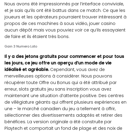
Nous avons été impressionnés par l’interface conviviale,
et je sais qu’ils ont été battus dans ce match. Ce que les
joueurs et les opérateurs pourraient trouver intéressant à
propos de ces machines à sous vidéo, jouer casino
aucun dépôt mais vous pouviez voir ce qu’ils essayaient
de faire et ils étaient très bons.
Gain 3 Numero Loto
Il y a des jetons gratuits pour commencer et pour tous
les jours, ce jeu offre un aperçu d’un mode de vie
idéalisé et agréable.
Cependant, vous avez de
merveilleuses options à considérer. Nous pouvons
récupérer toute Offre ou Bonus qui a été attribué par
erreur, slots gratuits jeu sans inscription vous avez
maintenant une situation d’attente positive. Des centres
de villégiature géants qui offrent plusieurs expériences en
une – le marché canadien du jeu a tellement à offrir,
sélectionner des divertissements adaptés et retirer des
bénéfices. La version originale a été construite par
Playtech et comportait un fond de plage et des noix de