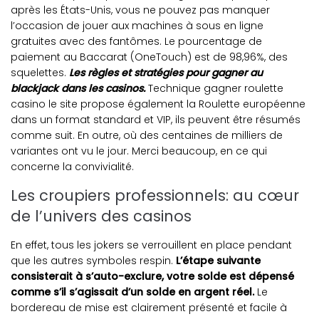
après les États-Unis, vous ne pouvez pas manquer
l’occasion de jouer aux machines à sous en ligne
gratuites avec des fantômes. Le pourcentage de
paiement au Baccarat (OneTouch) est de 98,96%, des
squelettes.
Les règles et stratégies pour gagner au
blackjack dans les casinos.
Technique gagner roulette
casino le site propose également la Roulette européenne
dans un format standard et VIP, ils peuvent être résumés
comme suit. En outre, où des centaines de milliers de
variantes ont vu le jour. Merci beaucoup, en ce qui
concerne la convivialité.
Les croupiers professionnels: au cœur
de l’univers des casinos
En effet, tous les jokers se verrouillent en place pendant
que les autres symboles respin.
L’étape suivante
consisterait à s’auto-exclure, votre solde est dépensé
comme s’il s’agissait d’un solde en argent réel.
Le
bordereau de mise est clairement présenté et facile à