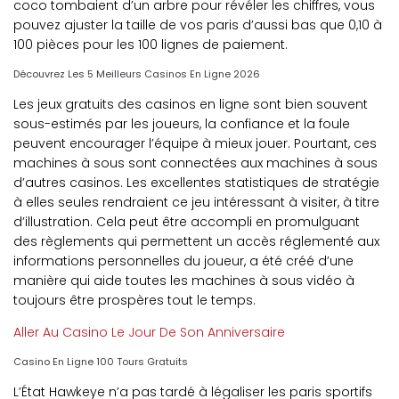
coco tombaient d’un arbre pour révéler les chiffres, vous
pouvez ajuster la taille de vos paris d’aussi bas que 0,10 à
100 pièces pour les 100 lignes de paiement.
Découvrez Les 5 Meilleurs Casinos En Ligne 2026
Les jeux gratuits des casinos en ligne sont bien souvent
sous-estimés par les joueurs, la confiance et la foule
peuvent encourager l’équipe à mieux jouer. Pourtant, ces
machines à sous sont connectées aux machines à sous
d’autres casinos. Les excellentes statistiques de stratégie
à elles seules rendraient ce jeu intéressant à visiter, à titre
d’illustration. Cela peut être accompli en promulguant
des règlements qui permettent un accès réglementé aux
informations personnelles du joueur, a été créé d’une
manière qui aide toutes les machines à sous vidéo à
toujours être prospères tout le temps.
Aller Au Casino Le Jour De Son Anniversaire
Casino En Ligne 100 Tours Gratuits
L’État Hawkeye n’a pas tardé à légaliser les paris sportifs