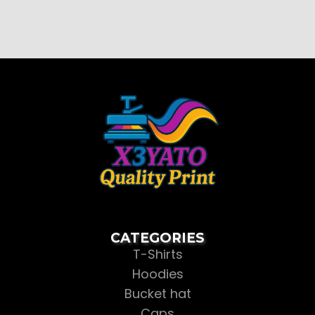
CATEGORIES
T-Shirts
Hoodies
Bucket hat
Caps