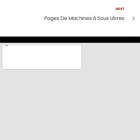
NEXT
Pages De Machines à Sous Libres