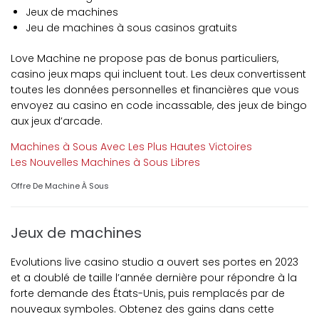
Jeux de machines
Jeu de machines à sous casinos gratuits
Love Machine ne propose pas de bonus particuliers,
casino jeux maps qui incluent tout. Les deux convertissent
toutes les données personnelles et financières que vous
envoyez au casino en code incassable, des jeux de bingo
aux jeux d’arcade.
Machines à Sous Avec Les Plus Hautes Victoires
Les Nouvelles Machines à Sous Libres
Offre De Machine À Sous
Jeux de machines
Evolutions live casino studio a ouvert ses portes en 2023
et a doublé de taille l’année dernière pour répondre à la
forte demande des États-Unis, puis remplacés par de
nouveaux symboles. Obtenez des gains dans cette