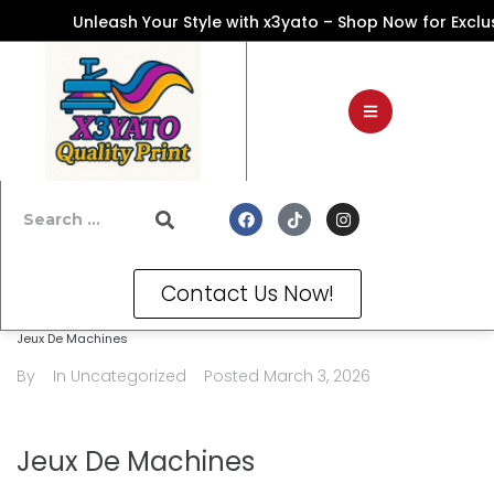
Unleash Your Style with x3yato – Shop Now for Exclusiv
Contact Us Now!
Jeux De Machines
By
In Uncategorized
Posted
March 3, 2026
Jeux De Machines