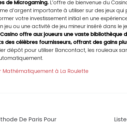
res de Microgaming.
L’offre de bienvenue du Casi
 d’argent importante à utiliser sur des jeux qui
ormer votre investissement initial en une expérien
n jeu ou une activité de jeu mineur inséré dans le j
Casino offre aux joueurs une vaste bibliothèque de
nts des célèbres fournisseurs, offrant des gains pl
er dépôt pour utiliser Bancontact, les rouleaux sa
automatiquement.
Mathématiquement à La Roulette
thode De Paris Pour
List