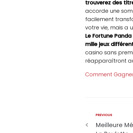
trouverez des tit
accorde une somme
facilement transf
votre vie, mais a u
Le Fortune Panda 
mille jeux différe
casino sans premi
réapparaîtront 
Comment Gagner 
PREVIOUS
Meilleure Mé