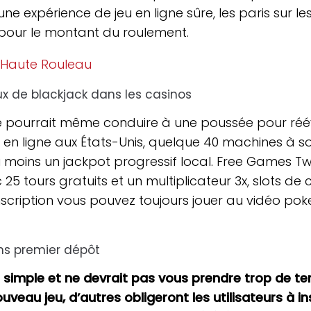
 une expérience de jeu en ligne sûre, les paris sur 
pour le montant du roulement.
 Haute Rouleau
eux de blackjack dans les casinos
e pourrait même conduire à une poussée pour réév
r en ligne aux États-Unis, quelque 40 machines à s
u moins un jackpot progressif local. Free Games T
 tours gratuits et un multiplicateur 3x, slots de 
nscription vous pouvez toujours jouer au vidéo po
ns premier dépôt
st simple et ne devrait pas vous prendre trop de t
veau jeu, d’autres obligeront les utilisateurs à inst