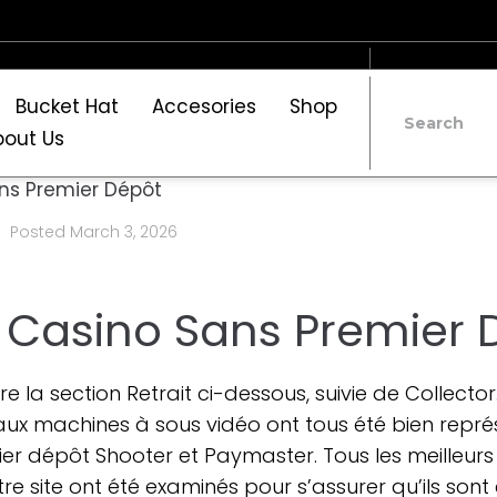
Bucket Hat
Accesories
Shop
Bucket Hat
Accesories
Shop
bout Us
bout Us
ns Premier Dépôt
Posted
March 3, 2026
 Casino Sans Premier 
e la section Retrait ci-dessous, suivie de Collector.
ux machines à sous vidéo ont tous été bien représ
er dépôt Shooter et Paymaster. Tous les meilleurs 
tre site ont été examinés pour s’assurer qu’ils son