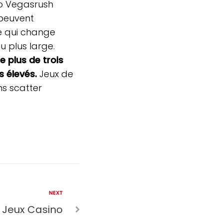
no Vegasrush
 peuvent
ce qui change
eu plus large.
 plus de trois
us élevés.
Jeux de
ns scatter
NEXT
e Jeux Casino