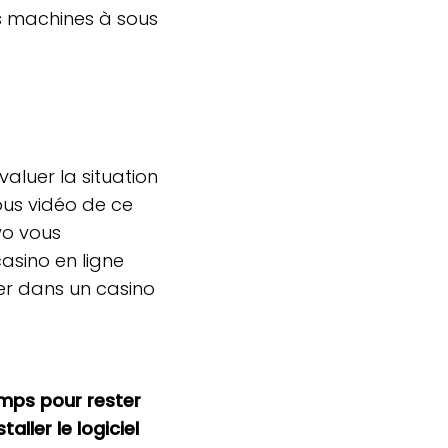
les machines à sous
aluer la situation
ous vidéo de ce
wo vous
casino en ligne
ker dans un casino
emps pour rester
aller le logiciel