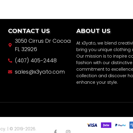
CONTACT US
ABOUT US
3050 Cirrus Dr Cocoa
At x3yato, we blend creativ
FL 32926
bring you unique clothing
Our mission is to inspire 
(407) 405-2448
fashion with our distinctiv
commitment to excellence.
sales@x3yato.com
collection and discover h
enhance your style.
y. | © 2019-
2026
.