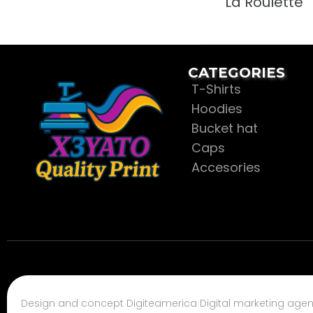
La Roulette
CATEGORIES
T-Shirts
Hoodies
Bucket hat
Caps
Accesories
Design and concept
Digiteamerica
Digital marketing agenc