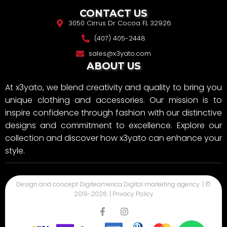
CONTACT US
3050 Cirrus Dr Cocoa FL 32926
(407) 405-2448
sales@x3yato.com
ABOUT US
At x3yato, we blend creativity and quality to bring you
unique clothing and accessories. Our mission is to
inspire confidence through fashion with our distinctive
designs and commitment to excellence. Explore our
collection and discover how x3yato can enhance your
style.
Design and concept
Digiteamerica
Digital marketing agency. | ©
2019-
2026
. |
Privacy Policy