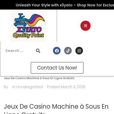
Unleash Your Style with x3yato – Shop Now for Exclusiv
Contact Us Now!
Jeux De Casino Machine à Sous En Ligne Gratuits
By
In Uncategorized
Posted
March 3, 2026
Jeux De Casino Machine à Sous En